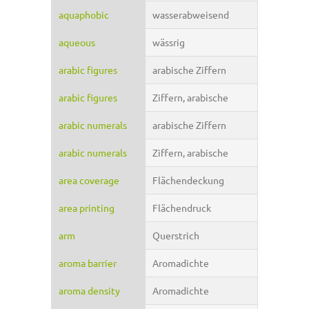
aquaphobic
wasserabweisend
aqueous
wässrig
arabic figures
arabische Ziffern
arabic figures
Ziffern, arabische
arabic numerals
arabische Ziffern
arabic numerals
Ziffern, arabische
area coverage
Flächendeckung
area printing
Flächendruck
arm
Querstrich
aroma barrier
Aromadichte
aroma density
Aromadichte