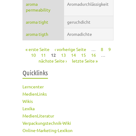
aroma
Aromadurchlässigkeit
permeability
aroma tight
geruchdicht
aroma tigth
Aromadichte
« erste Seite
‹ vorherige Seite
…
8
9
Seiten
10
11
12
13
14
15
16
…
nächste Seite ›
letzte Seite »
Quicklinks
Lerncenter
MedienLinks
Wikis
Lexika
MedienLiteratur
Verpackungstechnik-Wiki
Online-Marketing-Lexikon