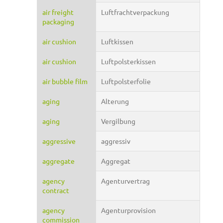
air freight
Luftfrachtverpackung
packaging
air cushion
Luftkissen
air cushion
Luftpolsterkissen
air bubble film
Luftpolsterfolie
aging
Alterung
aging
Vergilbung
aggressive
aggressiv
aggregate
Aggregat
agency
Agenturvertrag
contract
agency
Agenturprovision
commission