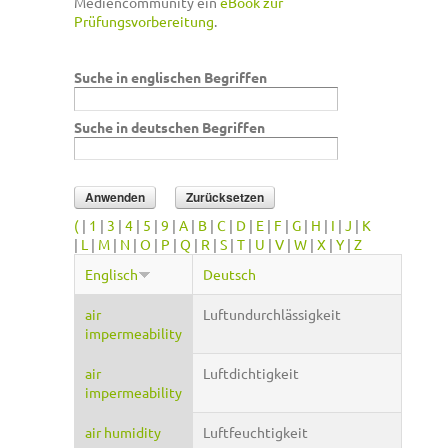
Mediencommunity ein
eBook zur
Prüfungsvorbereitung
.
Suche in englischen Begriffen
Suche in deutschen Begriffen
(
|
1
|
3
|
4
|
5
|
9
|
A
|
B
|
C
|
D
|
E
|
F
|
G
|
H
|
I
|
J
|
K
|
L
|
M
|
N
|
O
|
P
|
Q
|
R
|
S
|
T
|
U
|
V
|
W
|
X
|
Y
|
Z
Englisch
Deutsch
air
Luftundurchlässigkeit
impermeability
air
Luftdichtigkeit
impermeability
air humidity
Luftfeuchtigkeit