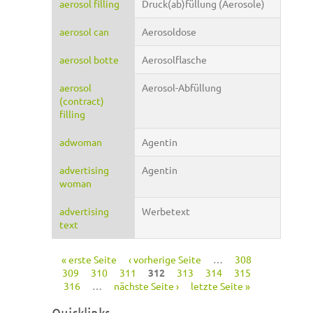
aerosol filling
Druck(ab)füllung (Aerosole)
aerosol can
Aerosoldose
aerosol botte
Aerosolflasche
aerosol
Aerosol-Abfüllung
(contract)
filling
adwoman
Agentin
advertising
Agentin
woman
advertising
Werbetext
text
« erste Seite
‹ vorherige Seite
…
308
Seiten
309
310
311
312
313
314
315
316
…
nächste Seite ›
letzte Seite »