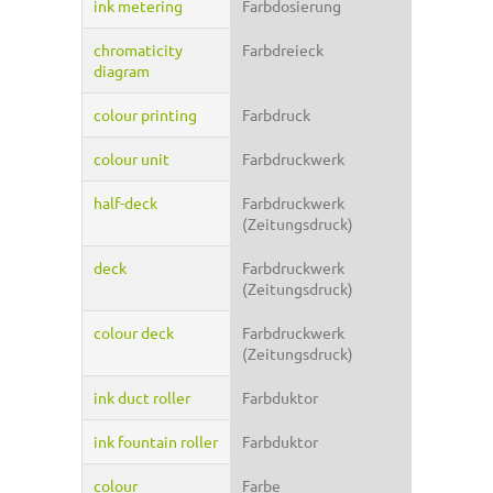
ink metering
Farbdosierung
chromaticity
Farbdreieck
diagram
colour printing
Farbdruck
colour unit
Farbdruckwerk
half-deck
Farbdruckwerk
(Zeitungsdruck)
deck
Farbdruckwerk
(Zeitungsdruck)
colour deck
Farbdruckwerk
(Zeitungsdruck)
ink duct roller
Farbduktor
ink fountain roller
Farbduktor
colour
Farbe