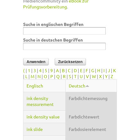
Mediencommunity ein
eBook zur
Prüfungsvorbereitung
.
Suche in englischen Begriffen
Suche in deutschen Begriffen
(
|
1
|
3
|
4
|
5
|
9
|
A
|
B
|
C
|
D
|
E
|
F
|
G
|
H
|
I
|
J
|
K
|
L
|
M
|
N
|
O
|
P
|
Q
|
R
|
S
|
T
|
U
|
V
|
W
|
X
|
Y
|
Z
Englisch
Deutsch
ink density
Farbdichtemessung
messurement
ink density value
Farbdichtewert
ink slide
Farbdosierelement