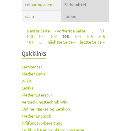
colouring agent
Färbemittel
stain
färben
« erste Seite
‹ vorherige Seite
…
99
Seiten
100
101
102
103
104
105
106
107
…
nächste Seite ›
letzte Seite »
Quicklinks
Lerncenter
MedienLinks
Wikis
Lexika
MedienLiteratur
Verpackungstechnik-Wiki
Online-Marketing-Lexikon
MedienEnglisch
Prüfungsvorbereitung
Fachbuch Reproduktion von Farbe