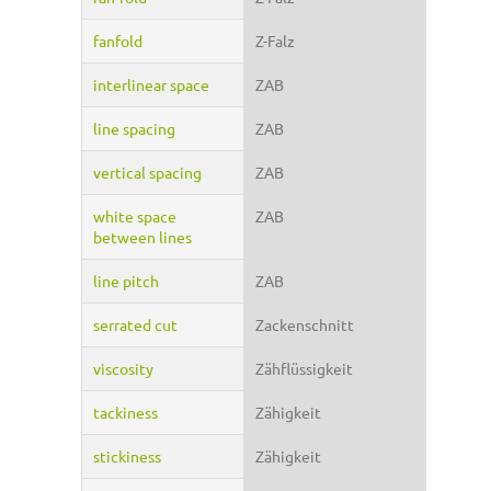
fanfold
Z-Falz
interlinear space
ZAB
line spacing
ZAB
vertical spacing
ZAB
white space
ZAB
between lines
line pitch
ZAB
serrated cut
Zackenschnitt
viscosity
Zähflüssigkeit
tackiness
Zähigkeit
stickiness
Zähigkeit