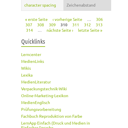
character spacing
Zeichenabstand
« erste Seite
‹ vorherige Seite
…
306
Seiten
307
308
309
310
311
312
313
314
…
nächste Seite ›
letzte Seite »
Quicklinks
Lerncenter
MedienLinks
Wikis
Lexika
MedienLiteratur
Verpackungstechnik-Wiki
Online-Marketing-Lexikon
MedienEnglisch
Prüfungsvorbereitung
Fachbuch Reproduktion von Farbe
LernApp Einfach (Druck und Medien in
Einfacher Sprache