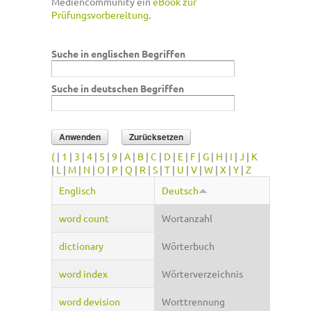
Mediencommunity ein
eBook zur
Prüfungsvorbereitung
.
Suche in englischen Begriffen
Suche in deutschen Begriffen
(
|
1
|
3
|
4
|
5
|
9
|
A
|
B
|
C
|
D
|
E
|
F
|
G
|
H
|
I
|
J
|
K
|
L
|
M
|
N
|
O
|
P
|
Q
|
R
|
S
|
T
|
U
|
V
|
W
|
X
|
Y
|
Z
Englisch
Deutsch
word count
Wortanzahl
dictionary
Wörterbuch
word index
Wörterverzeichnis
word devision
Worttrennung