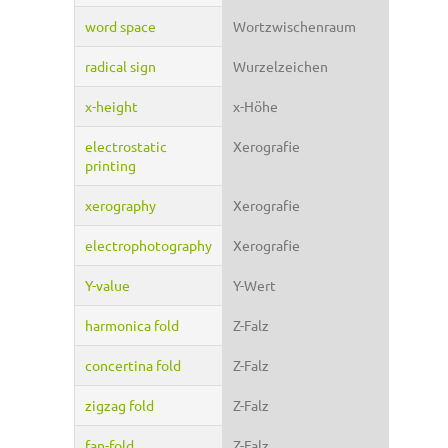
word space
Wortzwischenraum
radical sign
Wurzelzeichen
x-height
x-Höhe
electrostatic
Xerografie
printing
xerography
Xerografie
electrophotography
Xerografie
Y-value
Y-Wert
harmonica fold
Z-Falz
concertina fold
Z-Falz
zigzag fold
Z-Falz
fan-fold
Z-Falz