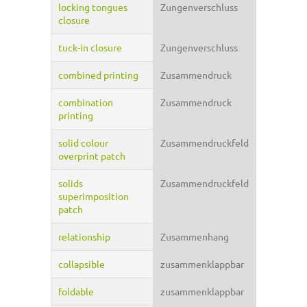
locking tongues
Zungenverschluss
closure
tuck-in closure
Zungenverschluss
combined printing
Zusammendruck
combination
Zusammendruck
printing
solid colour
Zusammendruckfeld
overprint patch
solids
Zusammendruckfeld
superimposition
patch
relationship
Zusammenhang
collapsible
zusammenklappbar
foldable
zusammenklappbar