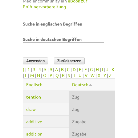
Mediencommunity ein
eBook zur
Prüfungsvorbereitung
.
Suche in englischen Begriffen
Suche in deutschen Begriffen
(
|
1
|
3
|
4
|
5
|
9
|
A
|
B
|
C
|
D
|
E
|
F
|
G
|
H
|
I
|
J
|
K
|
L
|
M
|
N
|
O
|
P
|
Q
|
R
|
S
|
T
|
U
|
V
|
W
|
X
|
Y
|
Z
Englisch
Deutsch
tention
Zug
draw
Zug
additive
Zugabe
addition
Zugabe