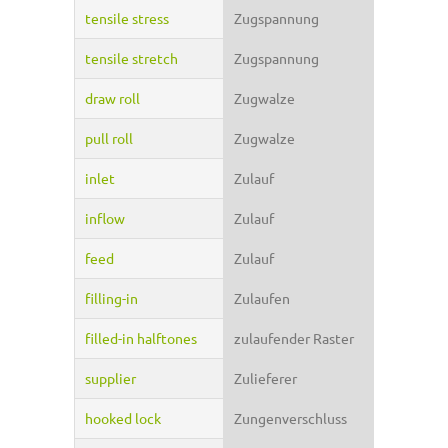
tensile stress
Zugspannung
tensile stretch
Zugspannung
draw roll
Zugwalze
pull roll
Zugwalze
inlet
Zulauf
inflow
Zulauf
feed
Zulauf
filling-in
Zulaufen
filled-in halftones
zulaufender Raster
supplier
Zulieferer
hooked lock
Zungenverschluss