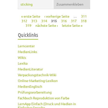
sticking
Zusammenkleben
« erste Seite
‹ vorherige Seite
…
311
Seiten
312
313
314
315
316
317
318
319
nächste Seite ›
letzte Seite »
Quicklinks
Lerncenter
MedienLinks
Wikis
Lexika
MedienLiteratur
Verpackungstechnik-Wiki
Online-Marketing-Lexikon
MedienEnglisch
Prüfungsvorbereitung
Fachbuch Reproduktion von Farbe
LernApp Einfach (Druck und Medien in
Einfacher Sprache