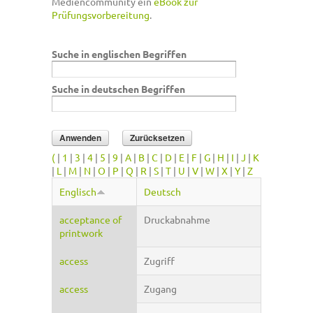
Mediencommunity ein
eBook zur
Prüfungsvorbereitung
.
Suche in englischen Begriffen
Suche in deutschen Begriffen
(
|
1
|
3
|
4
|
5
|
9
|
A
|
B
|
C
|
D
|
E
|
F
|
G
|
H
|
I
|
J
|
K
|
L
|
M
|
N
|
O
|
P
|
Q
|
R
|
S
|
T
|
U
|
V
|
W
|
X
|
Y
|
Z
Englisch
Deutsch
acceptance of
Druckabnahme
printwork
access
Zugriff
access
Zugang