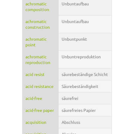
achromatic
Unbuntaufbau
composition
achromatic
Unbuntaufbau
construction
achromatic
Unbuntpunkt
point
achromatic
Unbuntreproduktion
reproduction
acid resist
säurebeständige Schicht
acid resistance
Säurebeständigkeit
acid-free
säurefrei
acid-free paper
säurefreies Papier
acquisition
Abschluss