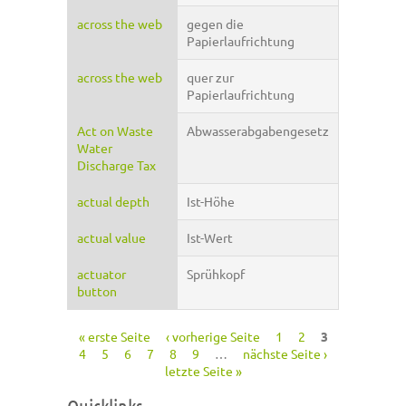
across the web
gegen die
Papierlaufrichtung
across the web
quer zur
Papierlaufrichtung
Act on Waste
Abwasserabgabengesetz
Water
Discharge Tax
actual depth
Ist-Höhe
actual value
Ist-Wert
actuator
Sprühkopf
button
« erste Seite
‹ vorherige Seite
1
2
3
Seiten
4
5
6
7
8
9
…
nächste Seite ›
letzte Seite »