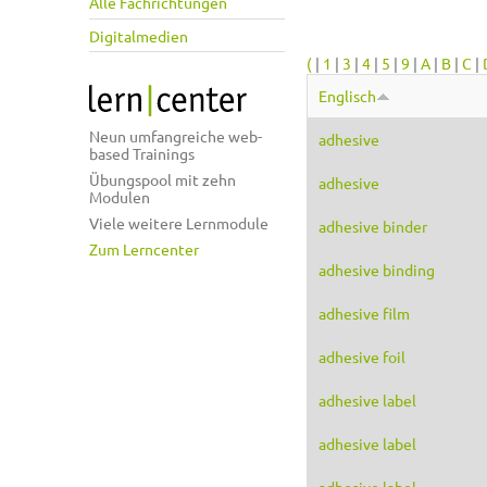
Alle Fachrichtungen
Digitalmedien
(
|
1
|
3
|
4
|
5
|
9
|
A
|
B
|
C
|
Englisch
Neun umfangreiche web-
adhesive
based Trainings
Übungspool mit zehn
adhesive
Modulen
Viele weitere Lernmodule
adhesive binder
Zum Lerncenter
adhesive binding
adhesive film
adhesive foil
adhesive label
adhesive label
adhesive label