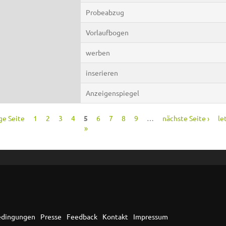
Probeabzug
Vorlaufbogen
werben
inserieren
Anzeigenspiegel
ge Seite
1
2
3
4
5
6
7
8
9
…
nächste Seite ›
le
»
edingungen
Presse
Feedback
Kontakt
Impressum