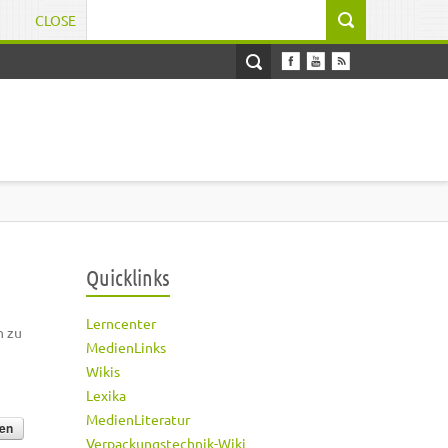
CLOSE
Suchformular
Quicklinks
Lerncenter
h zu
MedienLinks
Wikis
Lexika
MedienLiteratur
Verpackungstechnik-Wiki