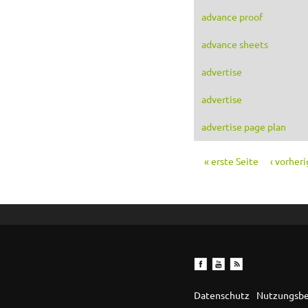
advance proof
advance sheets
advertise
advertise
advertise page plan
« erste Seite
‹ vorheri
Seiten
Datenschutz
Nutzungsb