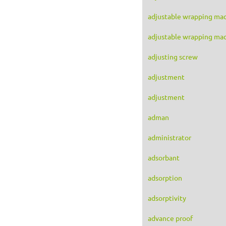
adjustable wrapping ma
adjustable wrapping ma
adjusting screw
adjustment
adjustment
adman
administrator
adsorbant
adsorption
adsorptivity
advance proof