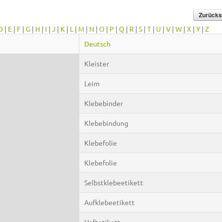
D
|
E
|
F
|
G
|
H
|
I
|
J
|
K
|
L
|
M
|
N
|
O
|
P
|
Q
|
R
|
S
|
T
|
U
|
V
|
W
|
X
|
Y
|
Z
Deutsch
Kleister
Leim
Klebebinder
Klebebindung
Klebefolie
Klebefolie
Selbstklebeetikett
Aufklebeetikett
Haftetikett