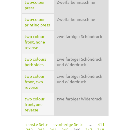
two-colour
Zweifarbenmaschine
press
two-colour
Zweifarbenmaschine
printing press
two colour
zweifarbiger Schöndruck
front, none
reverse
two colours
zweifarbiger Schöndruck
both sides
und Widerdruck
two colour
zweifarbiger Schöndruck
front, two
und Widerdruck
reverse
two colour
zweifarbiger Widerdruck
front, one
reverse
« erste Seite
‹ vorherige Seite
…
311
Seiten
312
313
314
315
316
317
318