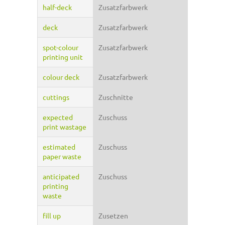
half-deck
Zusatzfarbwerk
deck
Zusatzfarbwerk
spot-colour
Zusatzfarbwerk
printing unit
colour deck
Zusatzfarbwerk
cuttings
Zuschnitte
expected
Zuschuss
print wastage
estimated
Zuschuss
paper waste
anticipated
Zuschuss
printing
waste
fill up
Zusetzen