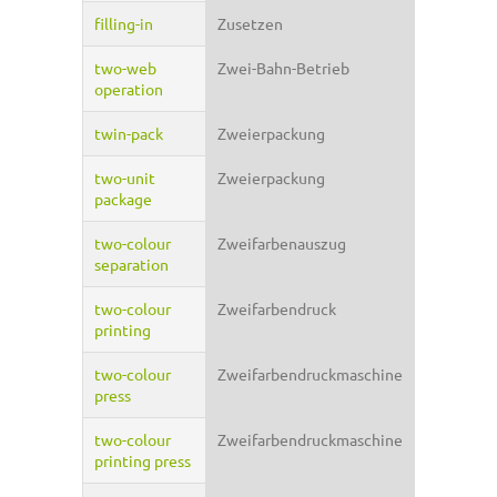
filling-in
Zusetzen
two-web
Zwei-Bahn-Betrieb
operation
twin-pack
Zweierpackung
two-unit
Zweierpackung
package
two-colour
Zweifarbenauszug
separation
two-colour
Zweifarbendruck
printing
two-colour
Zweifarbendruckmaschine
press
two-colour
Zweifarbendruckmaschine
printing press