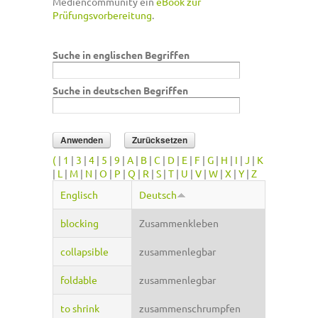
Mediencommunity ein
eBook zur
Prüfungsvorbereitung
.
Suche in englischen Begriffen
Suche in deutschen Begriffen
(
|
1
|
3
|
4
|
5
|
9
|
A
|
B
|
C
|
D
|
E
|
F
|
G
|
H
|
I
|
J
|
K
|
L
|
M
|
N
|
O
|
P
|
Q
|
R
|
S
|
T
|
U
|
V
|
W
|
X
|
Y
|
Z
Englisch
Deutsch
blocking
Zusammenkleben
collapsible
zusammenlegbar
foldable
zusammenlegbar
to shrink
zusammenschrumpfen