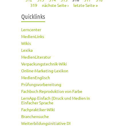
319
nächste Seite ›
letzte Seite »
Quicklinks
Lerncenter
MedienLinks
Wikis
Lexika
MedienLiteratur
Verpackungstechnik-Wiki
Online-Marketing-Lexikon
MedienEnglisch
Prüfungsvorbereitung
Fachbuch Reproduktion von Farbe
LernApp Einfach (Druck und Medien in
Einfacher Sprache
Fachpraktiker-Wiki
Branchensuche
Weiterbildungsinitiative DI