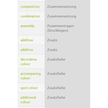
composition
Zusammensetzung
combination
Zusammensetzung
assembly
Zusammentragen
(Druckbogen)
additive
Zusatz
addition
Zusatz
decorative
Zusatzfarbe
colour
accompaning
Zusatzfarbe
colour
spot colour
Zusatzfarbe
additional
Zusatzfarbe
colour