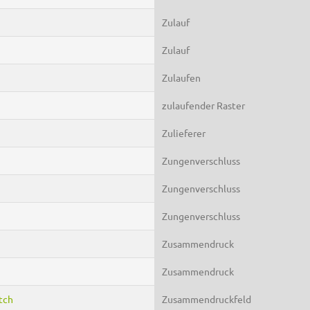
Zulauf
Zulauf
Zulaufen
zulaufender Raster
Zulieferer
Zungenverschluss
Zungenverschluss
Zungenverschluss
Zusammendruck
Zusammendruck
atch
Zusammendruckfeld