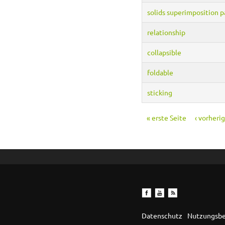
solids superimposition 
relationship
collapsible
foldable
sticking
« erste Seite
‹ vorheri
Seiten
Datenschutz
Nutzungsb