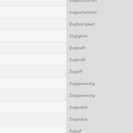
zugeschnitten
Zugfestigkeit
Zügigkeit
Zugkraft
Zugkraft
Zugriff
Zugspannung
Zugspannung
Zugwalze
Zugwalze
Zulauf