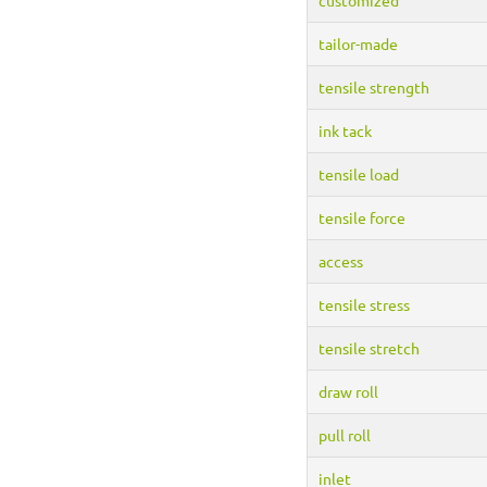
tailor-made
tensile strength
ink tack
tensile load
tensile force
access
tensile stress
tensile stretch
draw roll
pull roll
inlet