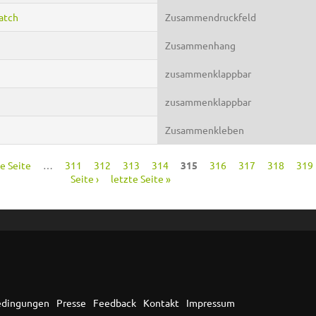
patch
Zusammendruckfeld
Zusammenhang
zusammenklappbar
zusammenklappbar
Zusammenkleben
ge Seite
…
311
312
313
314
315
316
317
318
319
Seite ›
letzte Seite »
edingungen
Presse
Feedback
Kontakt
Impressum