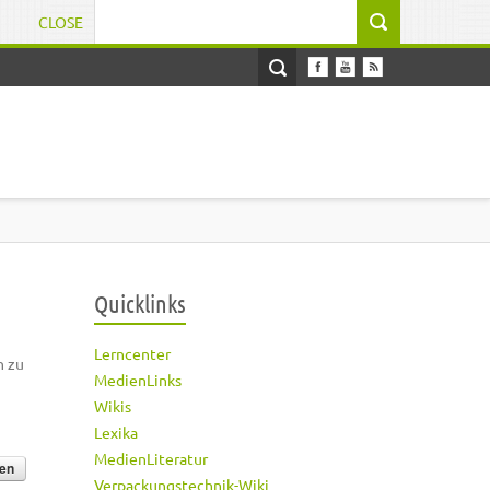
CLOSE
Suchformular
Quicklinks
Lerncenter
h zu
MedienLinks
Wikis
Lexika
MedienLiteratur
Verpackungstechnik-Wiki