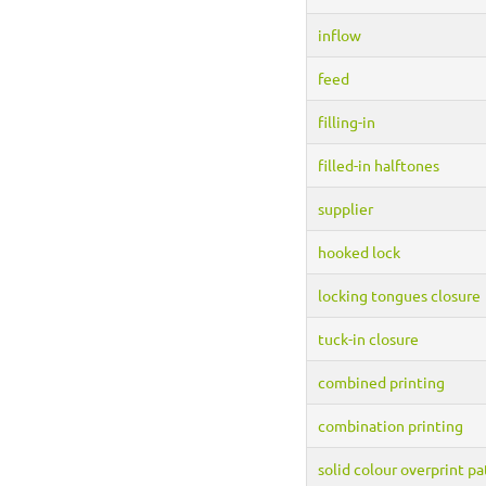
inflow
feed
filling-in
filled-in halftones
supplier
hooked lock
locking tongues closure
tuck-in closure
combined printing
combination printing
solid colour overprint p