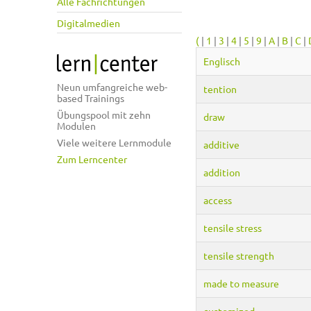
Alle Fachrichtungen
Digitalmedien
(
|
1
|
3
|
4
|
5
|
9
|
A
|
B
|
C
|
Englisch
Neun umfangreiche web-
tention
based Trainings
Übungspool mit zehn
draw
Modulen
Viele weitere Lernmodule
additive
Zum Lerncenter
addition
access
tensile stress
tensile strength
made to measure
customized