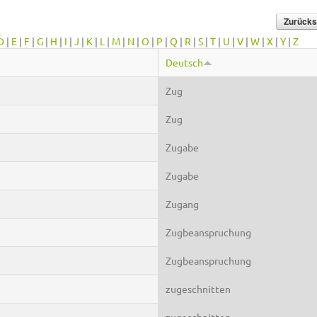
D
|
E
|
F
|
G
|
H
|
I
|
J
|
K
|
L
|
M
|
N
|
O
|
P
|
Q
|
R
|
S
|
T
|
U
|
V
|
W
|
X
|
Y
|
Z
Deutsch
Zug
Zug
Zugabe
Zugabe
Zugang
Zugbeanspruchung
Zugbeanspruchung
zugeschnitten
zugeschnitten