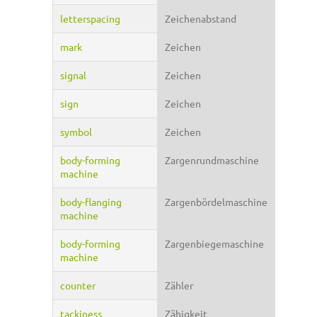
letterspacing
Zeichenabstand
mark
Zeichen
signal
Zeichen
sign
Zeichen
symbol
Zeichen
body-forming
Zargenrundmaschine
machine
body-flanging
Zargenbördelmaschine
machine
body-forming
Zargenbiegemaschine
machine
counter
Zähler
tackiness
Zähigkeit