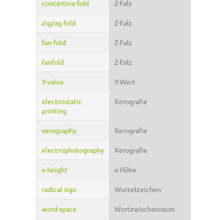
concertina fold
Z-Falz
zigzag fold
Z-Falz
fan-fold
Z-Falz
fanfold
Z-Falz
Y-value
Y-Wert
electrostatic
Xerografie
printing
xerography
Xerografie
electrophotography
Xerografie
x-height
x-Höhe
radical sign
Wurzelzeichen
word space
Wortzwischenraum