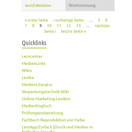
word devision
Worttrennung
« erste Seite
‹ vorherige Seite
…
5
6
Seiten
7
8
9
10
11
12
13
…
nächste
Seite ›
letzte Seite »
Quicklinks
Lerncenter
MedienLinks
Wikis
Lexika
MedienLiteratur
Verpackungstechnik-Wiki
Online-Marketing-Lexikon
MedienEnglisch
Prüfungsvorbereitung
Fachbuch Reproduktion von Farbe
LernApp Einfach (Druck und Medien in
Einfacher Sprache