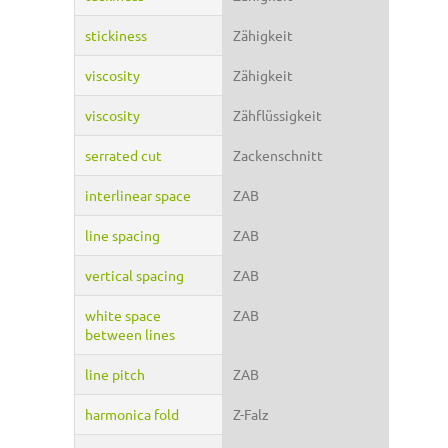
stickiness
Zähigkeit
viscosity
Zähigkeit
viscosity
Zähflüssigkeit
serrated cut
Zackenschnitt
interlinear space
ZAB
line spacing
ZAB
vertical spacing
ZAB
white space
ZAB
between lines
line pitch
ZAB
harmonica fold
Z-Falz