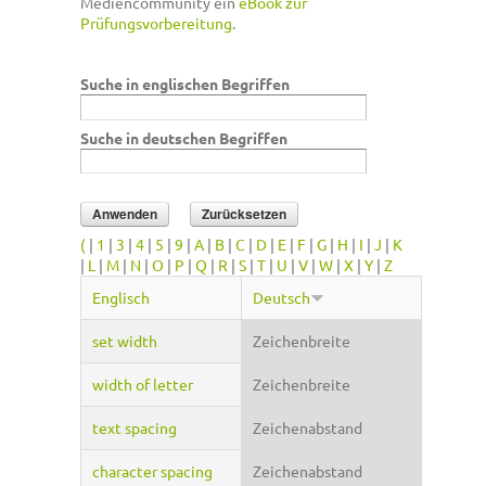
Mediencommunity ein
eBook zur
Prüfungsvorbereitung
.
Suche in englischen Begriffen
Suche in deutschen Begriffen
(
|
1
|
3
|
4
|
5
|
9
|
A
|
B
|
C
|
D
|
E
|
F
|
G
|
H
|
I
|
J
|
K
|
L
|
M
|
N
|
O
|
P
|
Q
|
R
|
S
|
T
|
U
|
V
|
W
|
X
|
Y
|
Z
Englisch
Deutsch
set width
Zeichenbreite
width of letter
Zeichenbreite
text spacing
Zeichenabstand
character spacing
Zeichenabstand