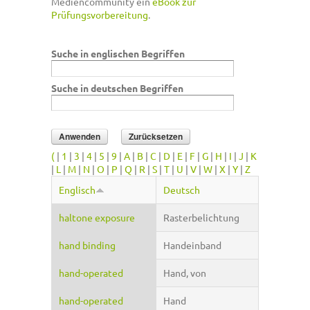
Mediencommunity ein
eBook zur
Prüfungsvorbereitung
.
Suche in englischen Begriffen
Suche in deutschen Begriffen
(
|
1
|
3
|
4
|
5
|
9
|
A
|
B
|
C
|
D
|
E
|
F
|
G
|
H
|
I
|
J
|
K
|
L
|
M
|
N
|
O
|
P
|
Q
|
R
|
S
|
T
|
U
|
V
|
W
|
X
|
Y
|
Z
Englisch
Deutsch
haltone exposure
Rasterbelichtung
hand binding
Handeinband
hand-operated
Hand, von
hand-operated
Hand