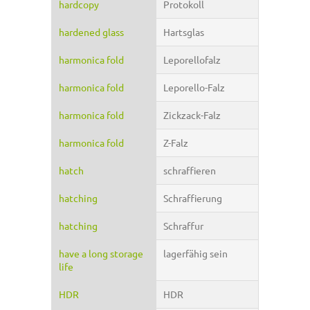
hardcopy
Protokoll
hardened glass
Hartsglas
harmonica fold
Leporellofalz
harmonica fold
Leporello-Falz
harmonica fold
Zickzack-Falz
harmonica fold
Z-Falz
hatch
schraffieren
hatching
Schraffierung
hatching
Schraffur
have a long storage
lagerfähig sein
life
HDR
HDR