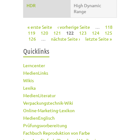
HDR
High Dynamic
Range
« erste Seite
‹ vorherige Seite
…
118
Seiten
119
120
121
122
123
124
125
126
…
nächste Seite ›
letzte Seite »
Quicklinks
Lerncenter
MedienLinks
Wikis
Lexika
MedienLiteratur
Verpackungstechnik-Wiki
Online-Marketing-Lexikon
MedienEnglisch
Prüfungsvorbereitung
Fachbuch Reproduktion von Farbe