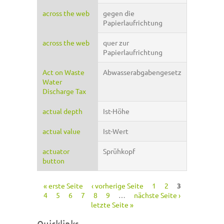
across the web
gegen die
Papierlaufrichtung
across the web
quer zur
Papierlaufrichtung
Act on Waste
Abwasserabgabengesetz
Water
Discharge Tax
actual depth
Ist-Höhe
actual value
Ist-Wert
actuator
Sprühkopf
button
« erste Seite
‹ vorherige Seite
1
2
3
Seiten
4
5
6
7
8
9
…
nächste Seite ›
letzte Seite »