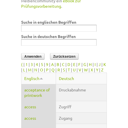
Mediencommunity ein
eBook zur
Prüfungsvorbereitung
.
Suche in englischen Begriffen
Suche in deutschen Begriffen
(
|
1
|
3
|
4
|
5
|
9
|
A
|
B
|
C
|
D
|
E
|
F
|
G
|
H
|
I
|
J
|
K
|
L
|
M
|
N
|
O
|
P
|
Q
|
R
|
S
|
T
|
U
|
V
|
W
|
X
|
Y
|
Z
Englisch
Deutsch
acceptance of
Druckabnahme
printwork
access
Zugriff
access
Zugang