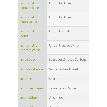
achromatic
Unbuntaufbau
composition
achromatic
Unbuntaufbau
construction
achromatic
Unbuntpunkt
point
achromatic
Unbuntreproduktion
reproduction
acid resist
säurebeständige Schicht
acid resistance
Säurebeständigkeit
acid-free
säurefrei
acid-free paper
säurefreies Papier
acquisition
Abschluss