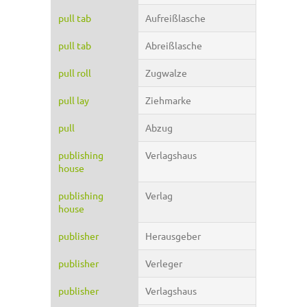
pull tab
Aufreißlasche
pull tab
Abreißlasche
pull roll
Zugwalze
pull lay
Ziehmarke
pull
Abzug
publishing
Verlagshaus
house
publishing
Verlag
house
publisher
Herausgeber
publisher
Verleger
publisher
Verlagshaus