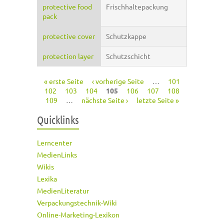
protective food
Frischhaltepackung
pack
protective cover
Schutzkappe
protection layer
Schutzschicht
« erste Seite
‹ vorherige Seite
…
101
Seiten
102
103
104
105
106
107
108
109
…
nächste Seite ›
letzte Seite »
Quicklinks
Lerncenter
MedienLinks
Wikis
Lexika
MedienLiteratur
Verpackungstechnik-Wiki
Online-Marketing-Lexikon