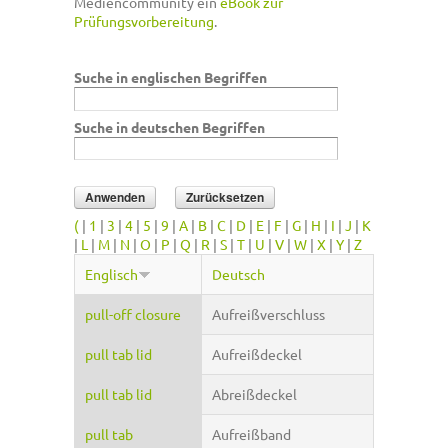
Mediencommunity ein
eBook zur
Prüfungsvorbereitung
.
Suche in englischen Begriffen
Suche in deutschen Begriffen
(
|
1
|
3
|
4
|
5
|
9
|
A
|
B
|
C
|
D
|
E
|
F
|
G
|
H
|
I
|
J
|
K
|
L
|
M
|
N
|
O
|
P
|
Q
|
R
|
S
|
T
|
U
|
V
|
W
|
X
|
Y
|
Z
Englisch
Deutsch
pull-off closure
Aufreißverschluss
pull tab lid
Aufreißdeckel
pull tab lid
Abreißdeckel
pull tab
Aufreißband