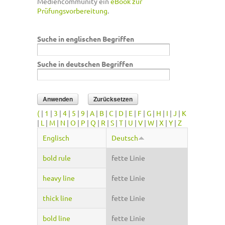
Mediencommunity ein
eBook zur
Prüfungsvorbereitung
.
Suche in englischen Begriffen
Suche in deutschen Begriffen
(
|
1
|
3
|
4
|
5
|
9
|
A
|
B
|
C
|
D
|
E
|
F
|
G
|
H
|
I
|
J
|
K
|
L
|
M
|
N
|
O
|
P
|
Q
|
R
|
S
|
T
|
U
|
V
|
W
|
X
|
Y
|
Z
Englisch
Deutsch
bold rule
fette Linie
heavy line
fette Linie
thick line
fette Linie
bold line
fette Linie