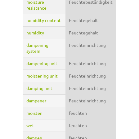
moisture
Feuchtebeständigkeit
resistance
humidity content
Feuchtegehalt
humidity
Feuchtegehalt
dampening
Feuchteinrichtung
system
dampening unit
Feuchteinrichtung
moistening unit
Feuchteinrichtung
damping unit
Feuchteinrichtung
dampener
Feuchteinrichtung
moisten
feuchten
wet
feuchten
dampen
feuchten