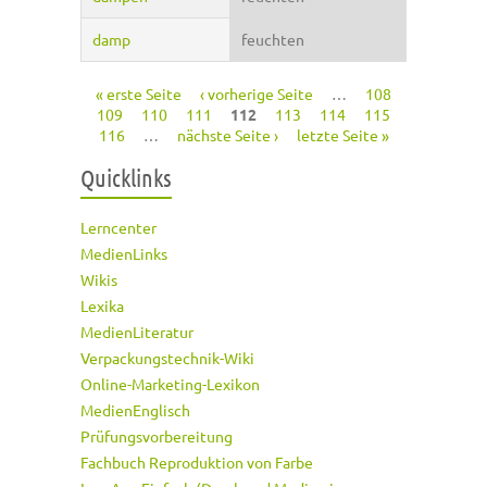
damp
feuchten
« erste Seite
‹ vorherige Seite
…
108
Seiten
109
110
111
112
113
114
115
116
…
nächste Seite ›
letzte Seite »
Quicklinks
Lerncenter
MedienLinks
Wikis
Lexika
MedienLiteratur
Verpackungstechnik-Wiki
Online-Marketing-Lexikon
MedienEnglisch
Prüfungsvorbereitung
Fachbuch Reproduktion von Farbe