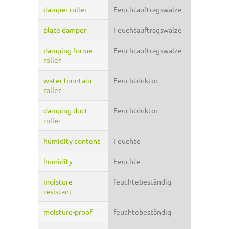
damper roller
Feuchtauftragswalze
plate damper
Feuchtauftragswalze
damping forme
Feuchtauftragswalze
roller
water fountain
Feuchtduktor
roller
damping duct
Feuchtduktor
roller
humidity content
Feuchte
humidity
Feuchte
moisture-
feuchtebeständig
resistant
moisture-proof
feuchtebeständig