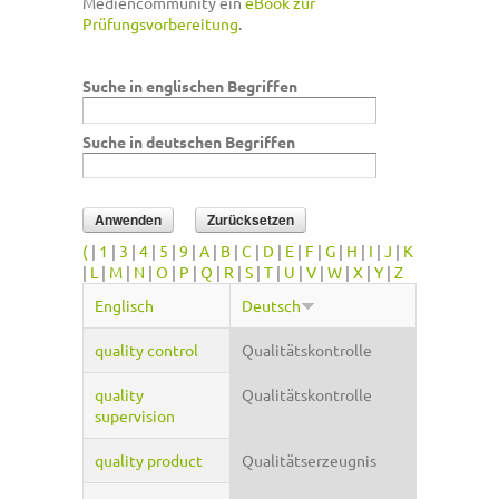
Mediencommunity ein
eBook zur
Prüfungsvorbereitung
.
Suche in englischen Begriffen
Suche in deutschen Begriffen
(
|
1
|
3
|
4
|
5
|
9
|
A
|
B
|
C
|
D
|
E
|
F
|
G
|
H
|
I
|
J
|
K
|
L
|
M
|
N
|
O
|
P
|
Q
|
R
|
S
|
T
|
U
|
V
|
W
|
X
|
Y
|
Z
Englisch
Deutsch
quality control
Qualitätskontrolle
quality
Qualitätskontrolle
supervision
quality product
Qualitätserzeugnis