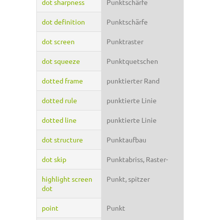
dot sharpness
Punktschärfe
dot definition
Punktschärfe
dot screen
Punktraster
dot squeeze
Punktquetschen
dotted frame
punktierter Rand
dotted rule
punktierte Linie
dotted line
punktierte Linie
dot structure
Punktaufbau
dot skip
Punktabriss, Raster-
highlight screen
Punkt, spitzer
dot
point
Punkt