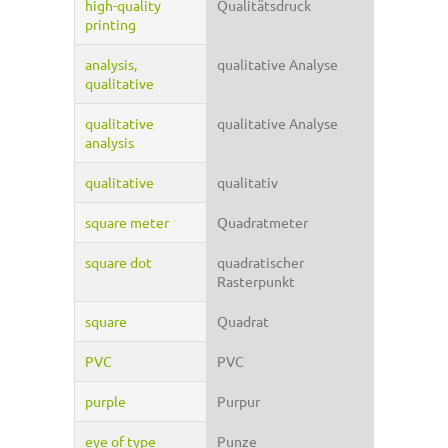
high-quality
Qualitätsdruck
printing
analysis,
qualitative Analyse
qualitative
qualitative
qualitative Analyse
analysis
qualitative
qualitativ
square meter
Quadratmeter
square dot
quadratischer
Rasterpunkt
square
Quadrat
PVC
PVC
purple
Purpur
eye of type
Punze