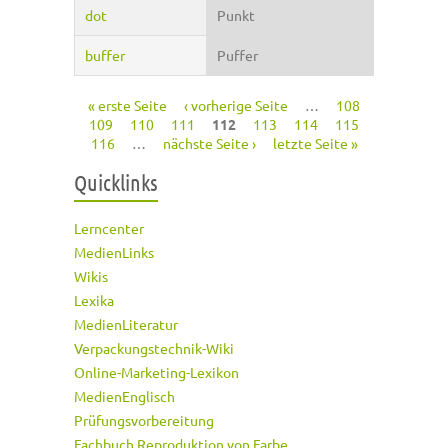
dot
Punkt
buffer
Puffer
« erste Seite
‹ vorherige Seite
…
108
Seiten
109
110
111
112
113
114
115
116
…
nächste Seite ›
letzte Seite »
Quicklinks
Lerncenter
MedienLinks
Wikis
Lexika
MedienLiteratur
Verpackungstechnik-Wiki
Online-Marketing-Lexikon
MedienEnglisch
Prüfungsvorbereitung
Fachbuch Reproduktion von Farbe