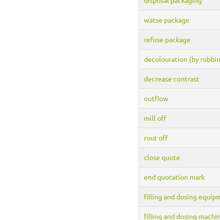
watse package
refuse package
decolouration (by rubbi
decrease contrast
outflow
mill off
rout off
close quote
end quotation mark
filling and dosing equi
filling and dosing machi