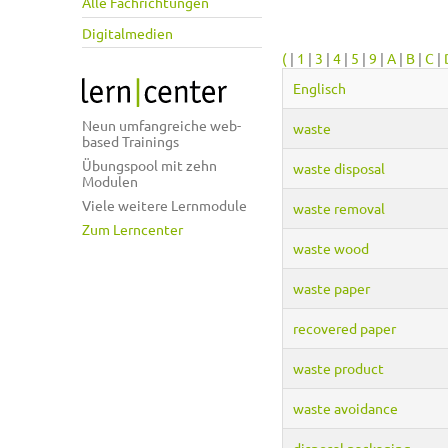
Alle Fachrichtungen
Digitalmedien
(
|
1
|
3
|
4
|
5
|
9
|
A
|
B
|
C
|
Englisch
Neun umfangreiche web-
waste
based Trainings
Übungspool mit zehn
waste disposal
Modulen
Viele weitere Lernmodule
waste removal
Zum Lerncenter
waste wood
waste paper
recovered paper
waste product
waste avoidance
disposal packaging