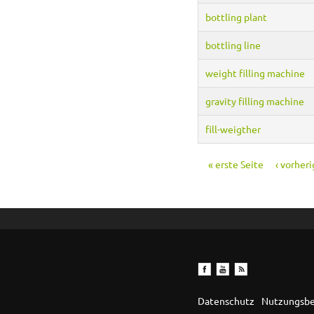
bottling plant
bottling line
weight filling machine
gravity filling machine
fill-weigther
« erste Seite
‹ vorheri
Seiten
Datenschutz
Nutzungsb