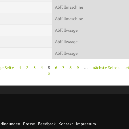
Abfüllmaschine
Abfüllmaschine
Abfüllwaage
Abfüllwaage
Abfüllwaage
ge Seite
1
2
3
4
5
6
7
8
9
…
nächste Seite ›
le
»
edingungen
Presse
Feedback
Kontakt
Impressum