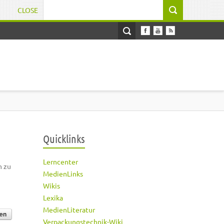
CLOSE
Suchformular
Quicklinks
Lerncenter
h zu
MedienLinks
Wikis
Lexika
MedienLiteratur
Verpackungstechnik-Wiki