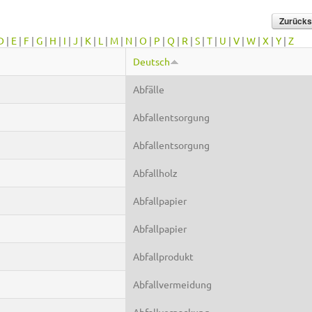
D
|
E
|
F
|
G
|
H
|
I
|
J
|
K
|
L
|
M
|
N
|
O
|
P
|
Q
|
R
|
S
|
T
|
U
|
V
|
W
|
X
|
Y
|
Z
Deutsch
Abfälle
Abfallentsorgung
Abfallentsorgung
Abfallholz
Abfallpapier
Abfallpapier
Abfallprodukt
Abfallvermeidung
Abfallverpackung