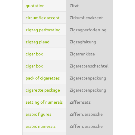
quotation
Zitat
circumflex accent
Zirkumflexakzent
zigzag perforating
Zigzagperforierung
zigzag plead
Zigzagfaltung
cigar box
Zigarrenkiste
cigar box
Zigarettenschachtel
pack of cigarettes
Zigarettenpackung
cigarette package
Zigarettenpackung
setting of numerals
Ziffernsatz
arabic figures
Ziffern, arabische
arabic numerals
Ziffern, arabische