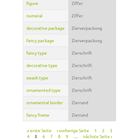
figure
Ziffer
numeral
Ziffer
decorative package
Zierverpackung
fancy package
Zierverpackung
fancy type
Zierschrift
decorative type
Zierschrift
swash type
Zierschrift
ornamented type
Zierschrift
ornamental border
Zierrand
fancy frame
Zierrand
« erste Seite
‹ vorherige Seite
1
2
3
Seiten
4
5
6
7
8
9
…
nächste Seite ›