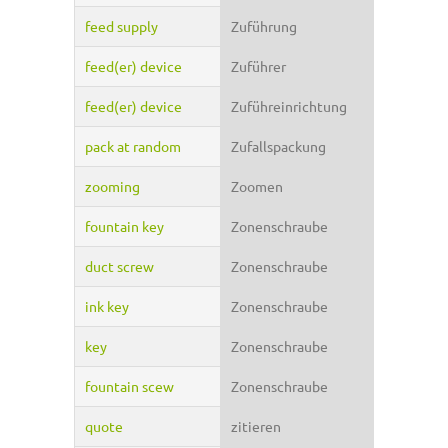
feed supply
Zuführung
feed(er) device
Zuführer
feed(er) device
Zuführeinrichtung
pack at random
Zufallspackung
zooming
Zoomen
fountain key
Zonenschraube
duct screw
Zonenschraube
ink key
Zonenschraube
key
Zonenschraube
fountain scew
Zonenschraube
quote
zitieren