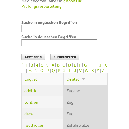
Mediencommunity ein
eBook zur
Prüfungsvorbereitung
.
Suche in englischen Begriffen
Suche in deutschen Begriffen
(
|
1
|
3
|
4
|
5
|
9
|
A
|
B
|
C
|
D
|
E
|
F
|
G
|
H
|
I
|
J
|
K
|
L
|
M
|
N
|
O
|
P
|
Q
|
R
|
S
|
T
|
U
|
V
|
W
|
X
|
Y
|
Z
Englisch
Deutsch
addition
Zugabe
tention
Zug
draw
Zug
feed roller
Zuführwalze