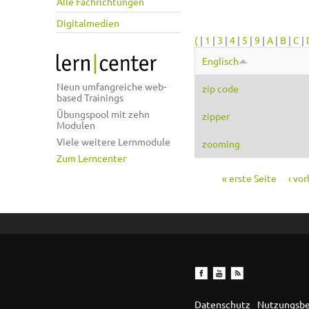
Alle Fachrichtungen
Digitalmedien
(
|
1
|
3
|
4
|
5
|
9
|
A
|
B
|
C
|
Englisch
Neun umfangreiche web-
zip code
based Trainings
Übungspool mit zehn
zipper
Modulen
Viele weitere Lernmodule
zooming
Zum Lerncenter
« erste Seite
‹ vo
Seiten
Datenschutz
Nutzungsb