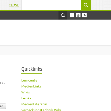
CLOSE
Suchformular
Quicklinks
Lerncenter
h zu
MedienLinks
Wikis
Lexika
MedienLiteratur
Verpackungstechnik-Wiki