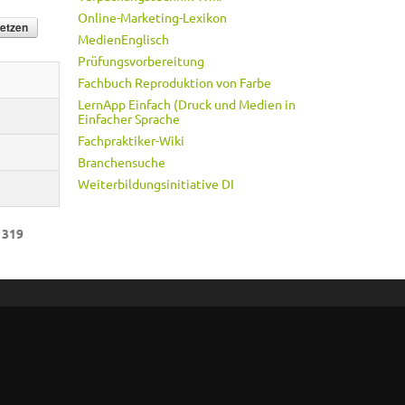
Online-Marketing-Lexikon
MedienEnglisch
Prüfungsvorbereitung
Fachbuch Reproduktion von Farbe
LernApp Einfach (Druck und Medien in
Einfacher Sprache
Fachpraktiker-Wiki
Branchensuche
Weiterbildungsinitiative DI
319