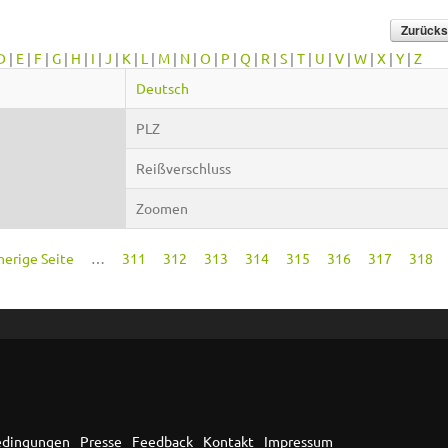
D
|
E
|
F
|
G
|
H
|
I
|
J
|
K
|
L
|
M
|
N
|
O
|
P
|
Q
|
R
|
S
|
T
|
U
|
V
|
W
|
X
|
Y
|
Z
Deutsch
PLZ
Reißverschluss
Zoomen
rherige Seite
…
311
312
313
314
315
316
317
318
edingungen
Presse
Feedback
Kontakt
Impressum