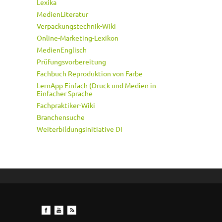
Lexika
MedienLiteratur
Verpackungstechnik-Wiki
Online-Marketing-Lexikon
MedienEnglisch
Prüfungsvorbereitung
Fachbuch Reproduktion von Farbe
LernApp Einfach (Druck und Medien in
Einfacher Sprache
Fachpraktiker-Wiki
Branchensuche
Weiterbildungsinitiative DI