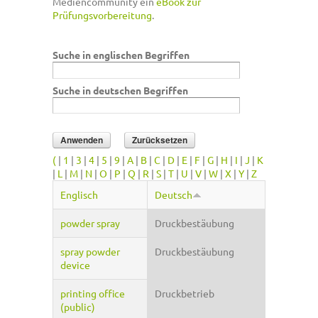
Mediencommunity ein
eBook zur
Prüfungsvorbereitung
.
Suche in englischen Begriffen
Suche in deutschen Begriffen
(
|
1
|
3
|
4
|
5
|
9
|
A
|
B
|
C
|
D
|
E
|
F
|
G
|
H
|
I
|
J
|
K
|
L
|
M
|
N
|
O
|
P
|
Q
|
R
|
S
|
T
|
U
|
V
|
W
|
X
|
Y
|
Z
Englisch
Deutsch
powder spray
Druckbestäubung
spray powder
Druckbestäubung
device
printing office
Druckbetrieb
(public)