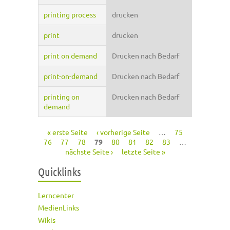
printing process
drucken
print
drucken
print on demand
Drucken nach Bedarf
print-on-demand
Drucken nach Bedarf
printing on
Drucken nach Bedarf
demand
« erste Seite
‹ vorherige Seite
…
75
Seiten
76
77
78
79
80
81
82
83
…
nächste Seite ›
letzte Seite »
Quicklinks
Lerncenter
MedienLinks
Wikis