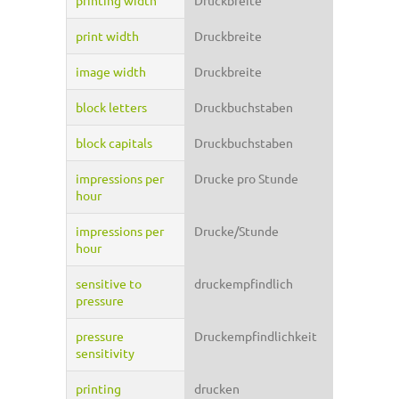
printing width
Druckbreite
print width
Druckbreite
image width
Druckbreite
block letters
Druckbuchstaben
block capitals
Druckbuchstaben
impressions per
Drucke pro Stunde
hour
impressions per
Drucke/Stunde
hour
sensitive to
druckempfindlich
pressure
pressure
Druckempfindlichkeit
sensitivity
printing
drucken