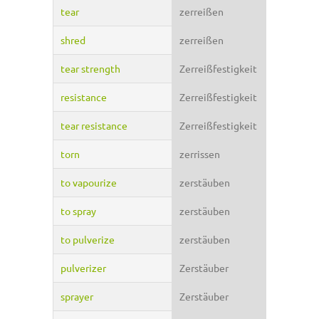
tear
zerreißen
shred
zerreißen
tear strength
Zerreißfestigkeit
resistance
Zerreißfestigkeit
tear resistance
Zerreißfestigkeit
torn
zerrissen
to vapourize
zerstäuben
to spray
zerstäuben
to pulverize
zerstäuben
pulverizer
Zerstäuber
sprayer
Zerstäuber