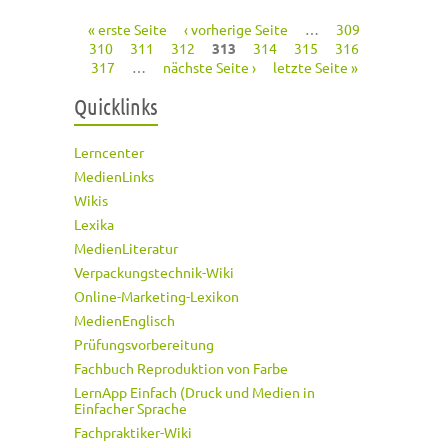
« erste Seite
‹ vorherige Seite
…
309
Seiten
310
311
312
313
314
315
316
317
…
nächste Seite ›
letzte Seite »
Quicklinks
Lerncenter
MedienLinks
Wikis
Lexika
MedienLiteratur
Verpackungstechnik-Wiki
Online-Marketing-Lexikon
MedienEnglisch
Prüfungsvorbereitung
Fachbuch Reproduktion von Farbe
LernApp Einfach (Druck und Medien in
Einfacher Sprache
Fachpraktiker-Wiki