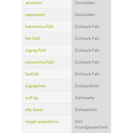
atomizer
Zerstäuber
vapourizer
Zerstäuber
harmonica fold
Zickzack-Falz
fan-fold
Zickzack-Falz
zigzag fold
Zickzack-Falz
concertina fold
Zickzack-Falz
fanfold
Zickzack-Falz
zigzag line
Zickzacklinie
pull lay
Ziehmarke
slip sheet
Ziehpalette
target population
Ziel-
Grundgesamtheit