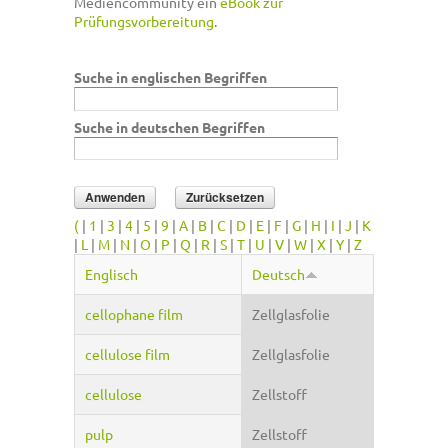
Mediencommunity ein
eBook zur
Prüfungsvorbereitung
.
Suche in englischen Begriffen
Suche in deutschen Begriffen
(
|
1
|
3
|
4
|
5
|
9
|
A
|
B
|
C
|
D
|
E
|
F
|
G
|
H
|
I
|
J
|
K
|
L
|
M
|
N
|
O
|
P
|
Q
|
R
|
S
|
T
|
U
|
V
|
W
|
X
|
Y
|
Z
Englisch
Deutsch
cellophane film
Zellglasfolie
cellulose film
Zellglasfolie
cellulose
Zellstoff
pulp
Zellstoff