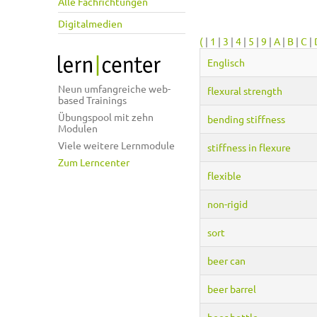
Alle Fachrichtungen
Digitalmedien
(
|
1
|
3
|
4
|
5
|
9
|
A
|
B
|
C
|
Englisch
Neun umfangreiche web-
flexural strength
based Trainings
Übungspool mit zehn
bending stiffness
Modulen
Viele weitere Lernmodule
stiffness in flexure
Zum Lerncenter
flexible
non-rigid
sort
beer can
beer barrel
beer bottle