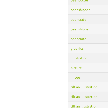
beer shipper
beer crate
beer shipper
beer crate
graphics
illustration
picture
image
tilt an illustration
tilt an illustration
tilt an illustration