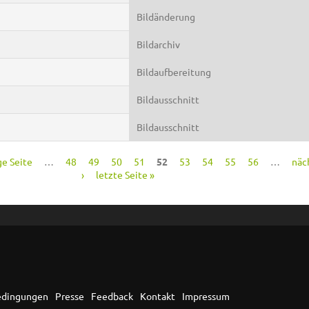
Bildänderung
Bildarchiv
Bildaufbereitung
Bildausschnitt
Bildausschnitt
ge Seite
…
48
49
50
51
52
53
54
55
56
…
näc
›
letzte Seite »
edingungen
Presse
Feedback
Kontakt
Impressum