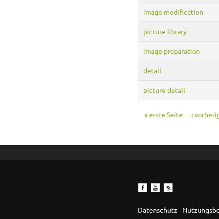
image modification
picture library
image preparation
detail
picture detail
« erste Seite
‹ vorheri
Seiten
Datenschutz
Nutzungsb