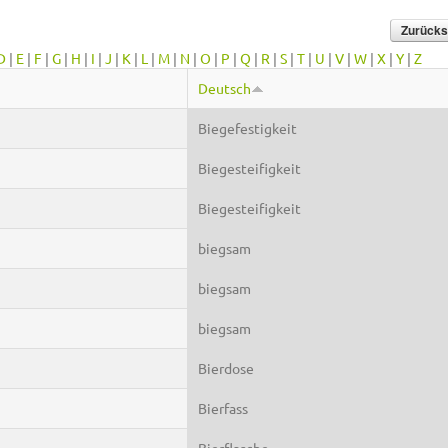
D
|
E
|
F
|
G
|
H
|
I
|
J
|
K
|
L
|
M
|
N
|
O
|
P
|
Q
|
R
|
S
|
T
|
U
|
V
|
W
|
X
|
Y
|
Z
Deutsch
Biegefestigkeit
Biegesteifigkeit
Biegesteifigkeit
biegsam
biegsam
biegsam
Bierdose
Bierfass
Bierflasche