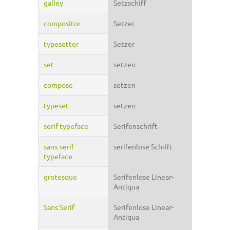
galley
Setzschiff
compositor
Setzer
typesetter
Setzer
set
setzen
compose
setzen
typeset
setzen
serif typeface
Serifenschrift
sans-serif
serifenlose Schrift
typeface
grotesque
Serifenlose Linear-
Antiqua
Sans Serif
Serifenlose Linear-
Antiqua