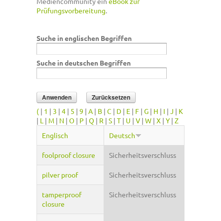
Mediencommunity ein
eBook zur
Prüfungsvorbereitung
.
Suche in englischen Begriffen
Suche in deutschen Begriffen
(
|
1
|
3
|
4
|
5
|
9
|
A
|
B
|
C
|
D
|
E
|
F
|
G
|
H
|
I
|
J
|
K
|
L
|
M
|
N
|
O
|
P
|
Q
|
R
|
S
|
T
|
U
|
V
|
W
|
X
|
Y
|
Z
Englisch
Deutsch
foolproof closure
Sicherheitsverschluss
pilver proof
Sicherheitsverschluss
tamperproof
Sicherheitsverschluss
closure