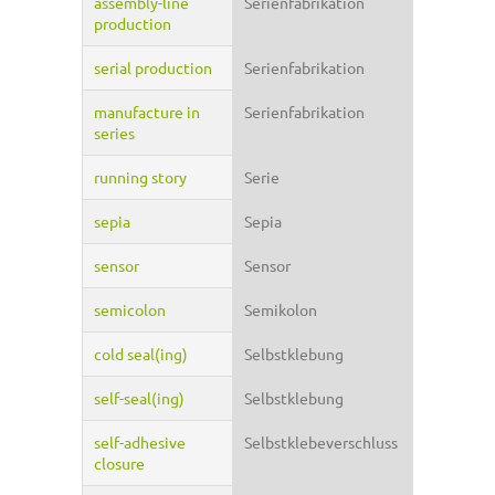
assembly-line
Serienfabrikation
production
serial production
Serienfabrikation
manufacture in
Serienfabrikation
series
running story
Serie
sepia
Sepia
sensor
Sensor
semicolon
Semikolon
cold seal(ing)
Selbstklebung
self-seal(ing)
Selbstklebung
self-adhesive
Selbstklebeverschluss
closure