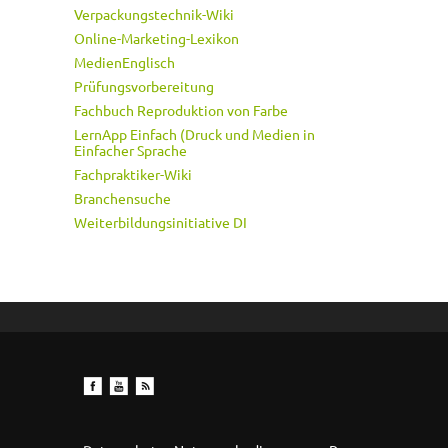
Verpackungstechnik-Wiki
Online-Marketing-Lexikon
MedienEnglisch
Prüfungsvorbereitung
Fachbuch Reproduktion von Farbe
LernApp Einfach (Druck und Medien in
Einfacher Sprache
Fachpraktiker-Wiki
Branchensuche
Weiterbildungsinitiative DI