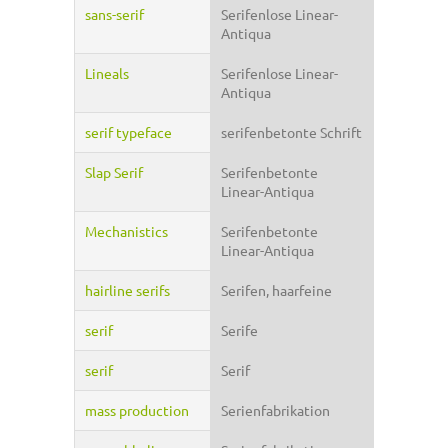
sans-serif
Serifenlose Linear-
Antiqua
Lineals
Serifenlose Linear-
Antiqua
serif typeface
serifenbetonte Schrift
Slap Serif
Serifenbetonte
Linear-Antiqua
Mechanistics
Serifenbetonte
Linear-Antiqua
hairline serifs
Serifen, haarfeine
serif
Serife
serif
Serif
mass production
Serienfabrikation