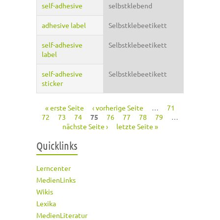
self-adhesive
selbstklebend
adhesive label
Selbstklebeetikett
self-adhesive
Selbstklebeetikett
label
self-adhesive
Selbstklebeetikett
sticker
« erste Seite
‹ vorherige Seite
…
71
Seiten
72
73
74
75
76
77
78
79
…
nächste Seite ›
letzte Seite »
Quicklinks
Lerncenter
MedienLinks
Wikis
Lexika
MedienLiteratur