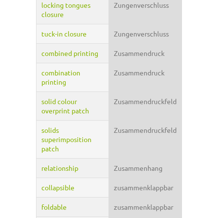
locking tongues
Zungenverschluss
closure
tuck-in closure
Zungenverschluss
combined printing
Zusammendruck
combination
Zusammendruck
printing
solid colour
Zusammendruckfeld
overprint patch
solids
Zusammendruckfeld
superimposition
patch
relationship
Zusammenhang
collapsible
zusammenklappbar
foldable
zusammenklappbar