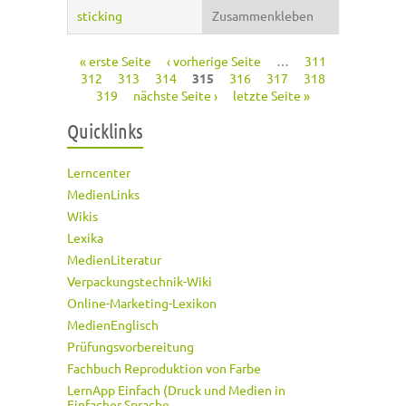
sticking
Zusammenkleben
« erste Seite
‹ vorherige Seite
…
311
Seiten
312
313
314
315
316
317
318
319
nächste Seite ›
letzte Seite »
Quicklinks
Lerncenter
MedienLinks
Wikis
Lexika
MedienLiteratur
Verpackungstechnik-Wiki
Online-Marketing-Lexikon
MedienEnglisch
Prüfungsvorbereitung
Fachbuch Reproduktion von Farbe
LernApp Einfach (Druck und Medien in
Einfacher Sprache