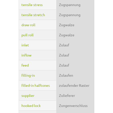
tensile stress
Zugspannung
tensile stretch
Zugspannung
draw roll
Zugwalze
pull roll
Zugwalze
inlet
Zulauf
inflow
Zulauf
feed
Zulauf
filling-in
Zulaufen
filled-in halftones
zulaufender Raster
supplier
Zulieferer
hooked lock
Zungenverschluss