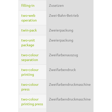
filling-in
Zusetzen
two-web
Zwei-Bahn-Betrieb
operation
twin-pack
Zweierpackung
two-unit
Zweierpackung
package
two-colour
Zweifarbenauszug
separation
two-colour
Zweifarbendruck
printing
two-colour
Zweifarbendruckmaschine
press
two-colour
Zweifarbendruckmaschine
printing press