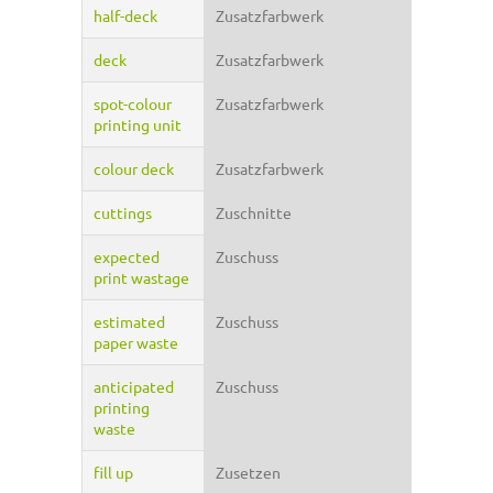
half-deck
Zusatzfarbwerk
deck
Zusatzfarbwerk
spot-colour
Zusatzfarbwerk
printing unit
colour deck
Zusatzfarbwerk
cuttings
Zuschnitte
expected
Zuschuss
print wastage
estimated
Zuschuss
paper waste
anticipated
Zuschuss
printing
waste
fill up
Zusetzen