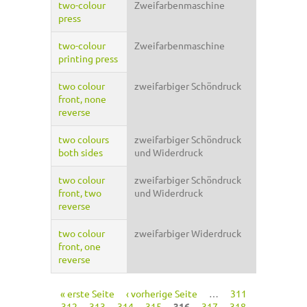
two-colour
Zweifarbenmaschine
press
two-colour
Zweifarbenmaschine
printing press
two colour
zweifarbiger Schöndruck
front, none
reverse
two colours
zweifarbiger Schöndruck
both sides
und Widerdruck
two colour
zweifarbiger Schöndruck
front, two
und Widerdruck
reverse
two colour
zweifarbiger Widerdruck
front, one
reverse
« erste Seite
‹ vorherige Seite
…
311
Seiten
312
313
314
315
316
317
318