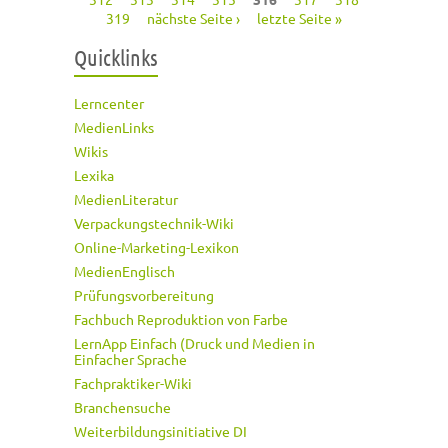
319
nächste Seite ›
letzte Seite »
Quicklinks
Lerncenter
MedienLinks
Wikis
Lexika
MedienLiteratur
Verpackungstechnik-Wiki
Online-Marketing-Lexikon
MedienEnglisch
Prüfungsvorbereitung
Fachbuch Reproduktion von Farbe
LernApp Einfach (Druck und Medien in
Einfacher Sprache
Fachpraktiker-Wiki
Branchensuche
Weiterbildungsinitiative DI