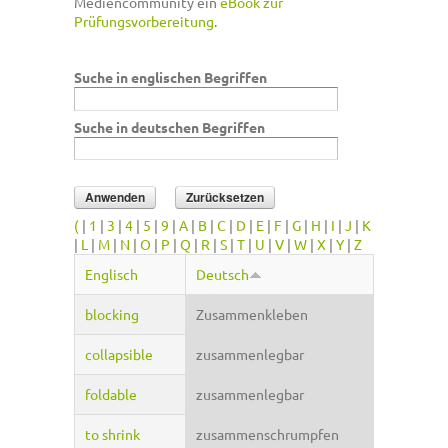
Mediencommunity ein
eBook zur
Prüfungsvorbereitung
.
Suche in englischen Begriffen
Suche in deutschen Begriffen
(
|
1
|
3
|
4
|
5
|
9
|
A
|
B
|
C
|
D
|
E
|
F
|
G
|
H
|
I
|
J
|
K
|
L
|
M
|
N
|
O
|
P
|
Q
|
R
|
S
|
T
|
U
|
V
|
W
|
X
|
Y
|
Z
Englisch
Deutsch
blocking
Zusammenkleben
collapsible
zusammenlegbar
foldable
zusammenlegbar
to shrink
zusammenschrumpfen