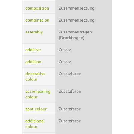
composition
Zusammensetzung
combination
Zusammensetzung
assembly
Zusammentragen
(Druckbogen)
additive
Zusatz
addition
Zusatz
decorative
Zusatzfarbe
colour
accompaning
Zusatzfarbe
colour
spot colour
Zusatzfarbe
additional
Zusatzfarbe
colour