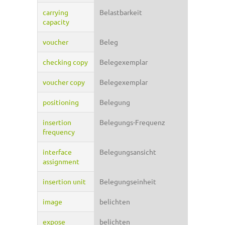
carrying
Belastbarkeit
capacity
voucher
Beleg
checking copy
Belegexemplar
voucher copy
Belegexemplar
positioning
Belegung
insertion
Belegungs-Frequenz
frequency
interface
Belegungsansicht
assignment
insertion unit
Belegungseinheit
image
belichten
expose
belichten