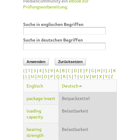
Mediencommunity ein
eBook zur
Prüfungsvorbereitung
.
Suche in englischen Begriffen
Suche in deutschen Begriffen
(
|
1
|
3
|
4
|
5
|
9
|
A
|
B
|
C
|
D
|
E
|
F
|
G
|
H
|
I
|
J
|
K
|
L
|
M
|
N
|
O
|
P
|
Q
|
R
|
S
|
T
|
U
|
V
|
W
|
X
|
Y
|
Z
Englisch
Deutsch
package insert
Beipackzettel
loading
Belastbarkeit
capacity
bearing
Belastbarkeit
strength