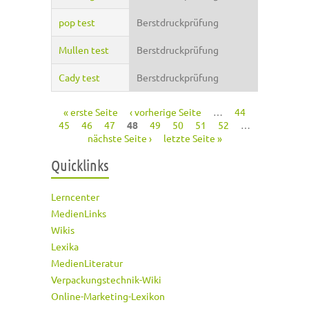
pop test
Berstdruckprüfung
Mullen test
Berstdruckprüfung
Cady test
Berstdruckprüfung
« erste Seite
‹ vorherige Seite
…
44
Seiten
45
46
47
48
49
50
51
52
…
nächste Seite ›
letzte Seite »
Quicklinks
Lerncenter
MedienLinks
Wikis
Lexika
MedienLiteratur
Verpackungstechnik-Wiki
Online-Marketing-Lexikon