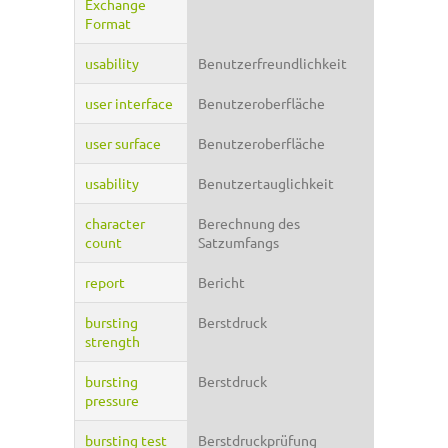
Exchange
Format
usability
Benutzerfreundlichkeit
user interface
Benutzeroberfläche
user surface
Benutzeroberfläche
usability
Benutzertauglichkeit
character
Berechnung des
count
Satzumfangs
report
Bericht
bursting
Berstdruck
strength
bursting
Berstdruck
pressure
bursting test
Berstdruckprüfung