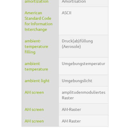
amortization
Amortisation
American
ASCII
Standard Code
for Information
Interchange
ambient-
Druck(ab)füllung
temperature
(Aerosole)
filling
ambient
Umgebungstemperatur
temperature
ambient light
Umgebungslicht
AM screen
amplitudenmoduliertes
Raster
AM screen
AM-Raster
AM screen
AM Raster