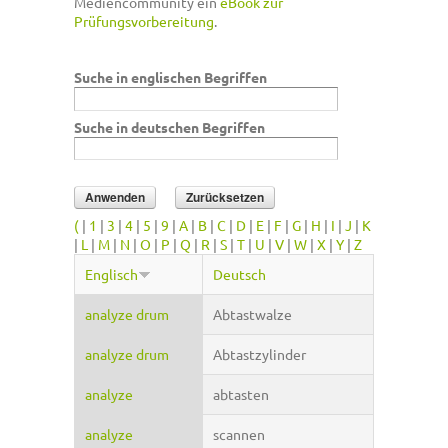
Mediencommunity ein
eBook zur
Prüfungsvorbereitung
.
Suche in englischen Begriffen
Suche in deutschen Begriffen
(
|
1
|
3
|
4
|
5
|
9
|
A
|
B
|
C
|
D
|
E
|
F
|
G
|
H
|
I
|
J
|
K
|
L
|
M
|
N
|
O
|
P
|
Q
|
R
|
S
|
T
|
U
|
V
|
W
|
X
|
Y
|
Z
Englisch
Deutsch
analyze drum
Abtastwalze
analyze drum
Abtastzylinder
analyze
abtasten
analyze
scannen