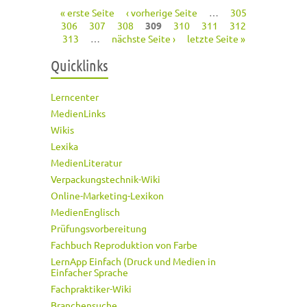
« erste Seite
‹ vorherige Seite
…
305
Seiten
306
307
308
309
310
311
312
313
…
nächste Seite ›
letzte Seite »
Quicklinks
Lerncenter
MedienLinks
Wikis
Lexika
MedienLiteratur
Verpackungstechnik-Wiki
Online-Marketing-Lexikon
MedienEnglisch
Prüfungsvorbereitung
Fachbuch Reproduktion von Farbe
LernApp Einfach (Druck und Medien in
Einfacher Sprache
Fachpraktiker-Wiki
Branchensuche