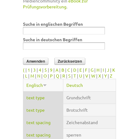
Mediencommunity ein
eBook zur
Prüfungsvorbereitung
.
Suche in englischen Begriffen
Suche in deutschen Begriffen
(
|
1
|
3
|
4
|
5
|
9
|
A
|
B
|
C
|
D
|
E
|
F
|
G
|
H
|
I
|
J
|
K
|
L
|
M
|
N
|
O
|
P
|
Q
|
R
|
S
|
T
|
U
|
V
|
W
|
X
|
Y
|
Z
Englisch
Deutsch
text type
Grundschrift
text type
Brotschrift
text spacing
Zeichenabstand
text spacing
sperren