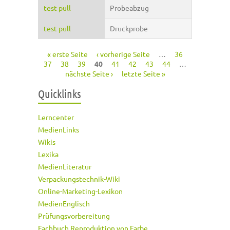
test pull
Probeabzug
test pull
Druckprobe
« erste Seite
‹ vorherige Seite
…
36
Seiten
37
38
39
40
41
42
43
44
…
nächste Seite ›
letzte Seite »
Quicklinks
Lerncenter
MedienLinks
Wikis
Lexika
MedienLiteratur
Verpackungstechnik-Wiki
Online-Marketing-Lexikon
MedienEnglisch
Prüfungsvorbereitung
Fachbuch Reproduktion von Farbe