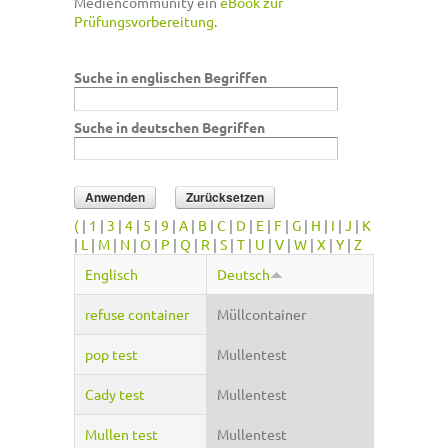
Mediencommunity ein
eBook zur
Prüfungsvorbereitung
.
Suche in englischen Begriffen
Suche in deutschen Begriffen
(
|
1
|
3
|
4
|
5
|
9
|
A
|
B
|
C
|
D
|
E
|
F
|
G
|
H
|
I
|
J
|
K
|
L
|
M
|
N
|
O
|
P
|
Q
|
R
|
S
|
T
|
U
|
V
|
W
|
X
|
Y
|
Z
Englisch
Deutsch
refuse container
Müllcontainer
pop test
Mullentest
Cady test
Mullentest
Mullen test
Mullentest