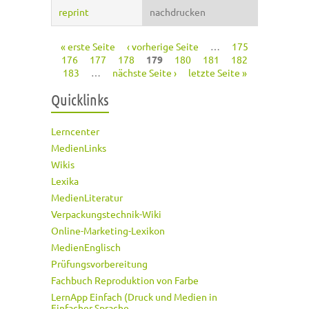
reprint
nachdrucken
« erste Seite
‹ vorherige Seite
…
175
Seiten
176
177
178
179
180
181
182
183
…
nächste Seite ›
letzte Seite »
Quicklinks
Lerncenter
MedienLinks
Wikis
Lexika
MedienLiteratur
Verpackungstechnik-Wiki
Online-Marketing-Lexikon
MedienEnglisch
Prüfungsvorbereitung
Fachbuch Reproduktion von Farbe
LernApp Einfach (Druck und Medien in
Einfacher Sprache