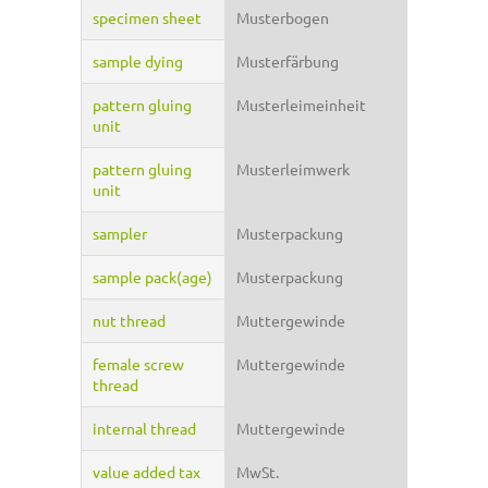
specimen sheet
Musterbogen
sample dying
Musterfärbung
pattern gluing
Musterleimeinheit
unit
pattern gluing
Musterleimwerk
unit
sampler
Musterpackung
sample pack(age)
Musterpackung
nut thread
Muttergewinde
female screw
Muttergewinde
thread
internal thread
Muttergewinde
value added tax
MwSt.