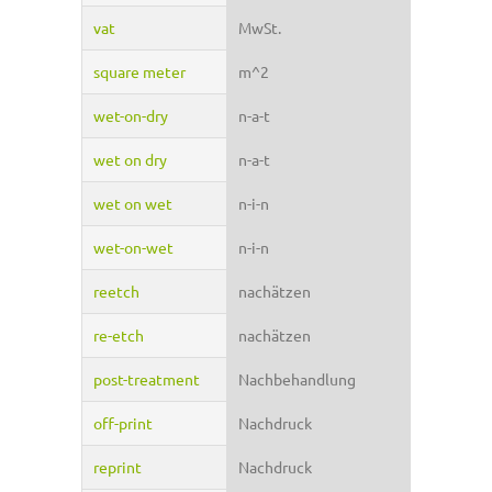
vat
MwSt.
square meter
m^2
wet-on-dry
n-a-t
wet on dry
n-a-t
wet on wet
n-i-n
wet-on-wet
n-i-n
reetch
nachätzen
re-etch
nachätzen
post-treatment
Nachbehandlung
off-print
Nachdruck
reprint
Nachdruck