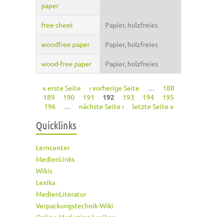
paper
free-sheet
Papier, holzfreies
woodfree paper
Papier, holzfreies
wood-free paper
Papier, holzfreies
« erste Seite
‹ vorherige Seite
…
188
Seiten
189
190
191
192
193
194
195
196
…
nächste Seite ›
letzte Seite »
Quicklinks
Lerncenter
MedienLinks
Wikis
Lexika
MedienLiteratur
Verpackungstechnik-Wiki