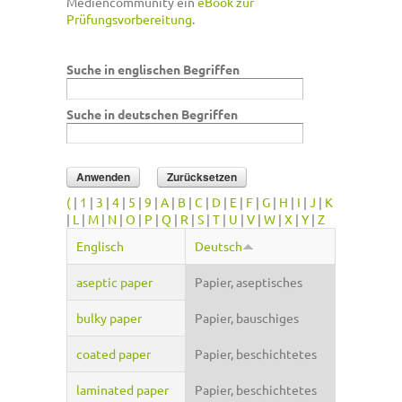
Mediencommunity ein
eBook zur
Prüfungsvorbereitung
.
Suche in englischen Begriffen
Suche in deutschen Begriffen
(
|
1
|
3
|
4
|
5
|
9
|
A
|
B
|
C
|
D
|
E
|
F
|
G
|
H
|
I
|
J
|
K
|
L
|
M
|
N
|
O
|
P
|
Q
|
R
|
S
|
T
|
U
|
V
|
W
|
X
|
Y
|
Z
Englisch
Deutsch
aseptic paper
Papier, aseptisches
bulky paper
Papier, bauschiges
coated paper
Papier, beschichtetes
laminated paper
Papier, beschichtetes