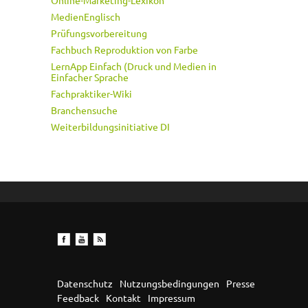
Online-Marketing-Lexikon
MedienEnglisch
Prüfungsvorbereitung
Fachbuch Reproduktion von Farbe
LernApp Einfach (Druck und Medien in
Einfacher Sprache
Fachpraktiker-Wiki
Branchensuche
Weiterbildungsinitiative DI
Datenschutz
Nutzungsbedingungen
Presse
Feedback
Kontakt
Impressum