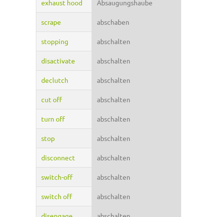
exhaust hood
Absaugungshaube
scrape
abschaben
stopping
abschalten
disactivate
abschalten
declutch
abschalten
cut off
abschalten
turn off
abschalten
stop
abschalten
disconnect
abschalten
switch-off
abschalten
switch off
abschalten
disengage
abschalten