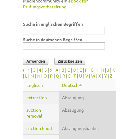
Mediencommunity ein
eBook zur
Prüfungsvorbereitung
.
Suche in englischen Begriffen
Suche in deutschen Begriffen
(
|
1
|
3
|
4
|
5
|
9
|
A
|
B
|
C
|
D
|
E
|
F
|
G
|
H
|
I
|
J
|
K
|
L
|
M
|
N
|
O
|
P
|
Q
|
R
|
S
|
T
|
U
|
V
|
W
|
X
|
Y
|
Z
Englisch
Deutsch
extraction
Absaugung
suction
Absaugung
removal
suction hood
Absaugungshaube