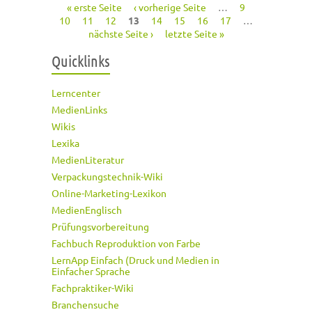
« erste Seite
‹ vorherige Seite
…
9
Seiten
10
11
12
13
14
15
16
17
…
nächste Seite ›
letzte Seite »
Quicklinks
Lerncenter
MedienLinks
Wikis
Lexika
MedienLiteratur
Verpackungstechnik-Wiki
Online-Marketing-Lexikon
MedienEnglisch
Prüfungsvorbereitung
Fachbuch Reproduktion von Farbe
LernApp Einfach (Druck und Medien in
Einfacher Sprache
Fachpraktiker-Wiki
Branchensuche