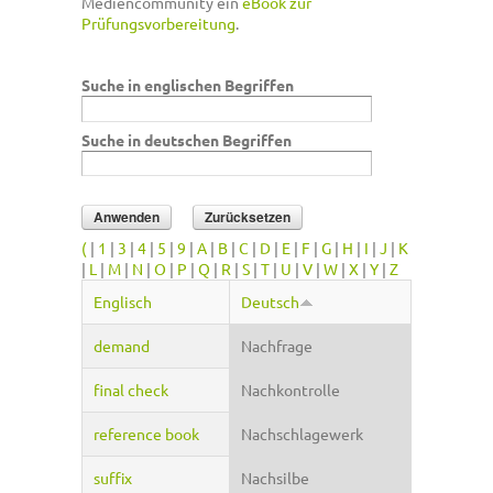
Mediencommunity ein
eBook zur
Prüfungsvorbereitung
.
Suche in englischen Begriffen
Suche in deutschen Begriffen
(
|
1
|
3
|
4
|
5
|
9
|
A
|
B
|
C
|
D
|
E
|
F
|
G
|
H
|
I
|
J
|
K
|
L
|
M
|
N
|
O
|
P
|
Q
|
R
|
S
|
T
|
U
|
V
|
W
|
X
|
Y
|
Z
Englisch
Deutsch
demand
Nachfrage
final check
Nachkontrolle
reference book
Nachschlagewerk
suffix
Nachsilbe