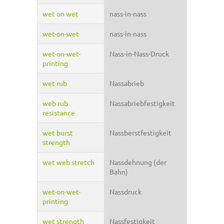
wet on wet
nass-in-nass
wet-on-wet
nass-in-nass
wet-on-wet-
Nass-in-Nass-Druck
printing
wet rub
Nassabrieb
web rub
Nassabriebfestigkeit
resistance
wet burst
Nassberstfestigkeit
strength
wet web stretch
Nassdehnung (der
Bahn)
wet-on-wet-
Nassdruck
printing
wet strength
Nassfestigkeit