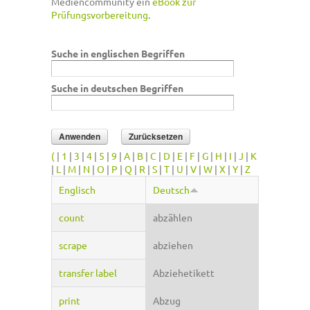
Mediencommunity ein
eBook zur
Prüfungsvorbereitung
.
Suche in englischen Begriffen
Suche in deutschen Begriffen
(
|
1
|
3
|
4
|
5
|
9
|
A
|
B
|
C
|
D
|
E
|
F
|
G
|
H
|
I
|
J
|
K
|
L
|
M
|
N
|
O
|
P
|
Q
|
R
|
S
|
T
|
U
|
V
|
W
|
X
|
Y
|
Z
Englisch
Deutsch
count
abzählen
scrape
abziehen
transfer label
Abziehetikett
print
Abzug