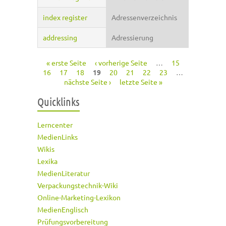
index register
Adressenverzeichnis
addressing
Adressierung
« erste Seite
‹ vorherige Seite
…
15
Seiten
16
17
18
19
20
21
22
23
…
nächste Seite ›
letzte Seite »
Quicklinks
Lerncenter
MedienLinks
Wikis
Lexika
MedienLiteratur
Verpackungstechnik-Wiki
Online-Marketing-Lexikon
MedienEnglisch
Prüfungsvorbereitung