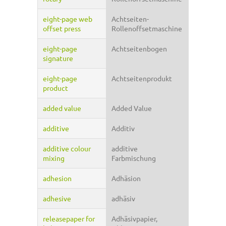
eight-page web
Achtseiten-
offset press
Rollenoffsetmaschine
eight-page
Achtseitenbogen
signature
eight-page
Achtseitenprodukt
product
added value
Added Value
additive
Additiv
additive colour
additive
mixing
Farbmischung
adhesion
Adhäsion
adhesive
adhäsiv
releasepaper for
Adhäsivpapier,