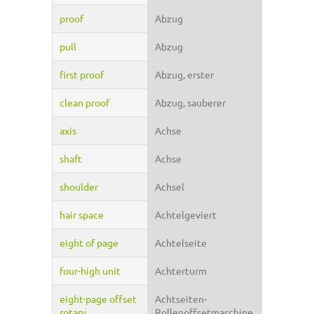
proof
Abzug
pull
Abzug
first proof
Abzug, erster
clean proof
Abzug, sauberer
axis
Achse
shaft
Achse
shoulder
Achsel
hair space
Achtelgeviert
eight of page
Achtelseite
four-high unit
Achterturm
eight-page offset
Achtseiten-
rotary
Rollenoffsetmaschine