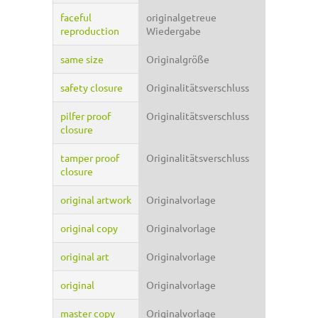
faceful
originalgetreue
reproduction
Wiedergabe
same size
Originalgröße
safety closure
Originalitätsverschluss
pilfer proof
Originalitätsverschluss
closure
tamper proof
Originalitätsverschluss
closure
original artwork
Originalvorlage
original copy
Originalvorlage
original art
Originalvorlage
original
Originalvorlage
master copy
Originalvorlage