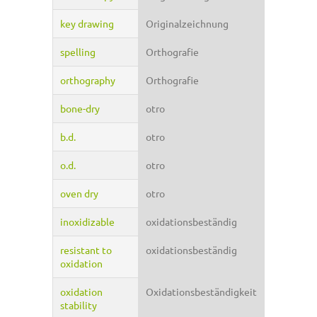
key drawing
Originalzeichnung
spelling
Orthografie
orthography
Orthografie
bone-dry
otro
b.d.
otro
o.d.
otro
oven dry
otro
inoxidizable
oxidationsbeständig
resistant to
oxidationsbeständig
oxidation
oxidation
Oxidationsbeständigkeit
stability