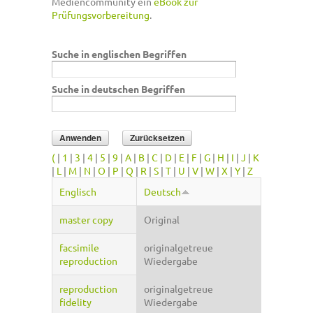
Mediencommunity ein
eBook zur
Prüfungsvorbereitung
.
Suche in englischen Begriffen
Suche in deutschen Begriffen
(
|
1
|
3
|
4
|
5
|
9
|
A
|
B
|
C
|
D
|
E
|
F
|
G
|
H
|
I
|
J
|
K
|
L
|
M
|
N
|
O
|
P
|
Q
|
R
|
S
|
T
|
U
|
V
|
W
|
X
|
Y
|
Z
Englisch
Deutsch
master copy
Original
facsimile
originalgetreue
reproduction
Wiedergabe
reproduction
originalgetreue
fidelity
Wiedergabe