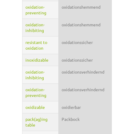
oxidation-
oxidationshemmend
preventing
oxidation-
oxidationshemmend
inhibiting
resistant to
oxidationssicher
oxidation
inoxidizable
oxidationssicher
oxidation-
oxidationsverhindernd
inhibiting
oxidation-
oxidationsverhindernd
preventing
oxidizable
oxidierbar
pack(ag)ing
Packbock
table