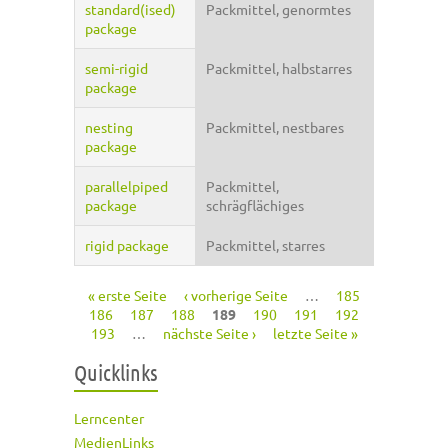
standard(ised)
Packmittel, genormtes
package
semi-rigid
Packmittel, halbstarres
package
nesting
Packmittel, nestbares
package
parallelpiped
Packmittel,
package
schrägflächiges
rigid package
Packmittel, starres
« erste Seite
‹ vorherige Seite
…
185
Seiten
186
187
188
189
190
191
192
193
…
nächste Seite ›
letzte Seite »
Quicklinks
Lerncenter
MedienLinks