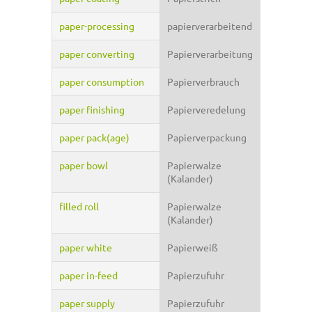
paper-processing
papierverarbeitend
paper converting
Papierverarbeitung
paper consumption
Papierverbrauch
paper finishing
Papierveredelung
paper pack(age)
Papierverpackung
paper bowl
Papierwalze
(Kalander)
filled roll
Papierwalze
(Kalander)
paper white
Papierweiß
paper in-feed
Papierzufuhr
paper supply
Papierzufuhr