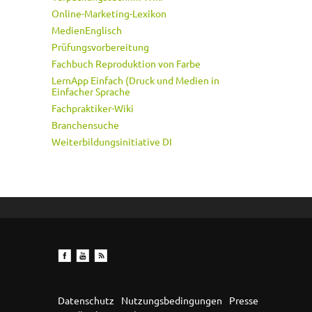
Online-Marketing-Lexikon
MedienEnglisch
Prüfungsvorbereitung
Fachbuch Reproduktion von Farbe
LernApp Einfach (Druck und Medien in
Einfacher Sprache
Fachpraktiker-Wiki
Branchensuche
Weiterbildungsinitiative DI
Datenschutz
Nutzungsbedingungen
Presse