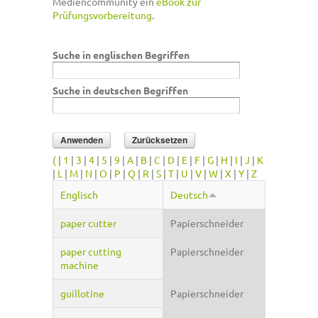
Mediencommunity ein
eBook zur
Prüfungsvorbereitung
.
Suche in englischen Begriffen
Suche in deutschen Begriffen
(
|
1
|
3
|
4
|
5
|
9
|
A
|
B
|
C
|
D
|
E
|
F
|
G
|
H
|
I
|
J
|
K
|
L
|
M
|
N
|
O
|
P
|
Q
|
R
|
S
|
T
|
U
|
V
|
W
|
X
|
Y
|
Z
Englisch
Deutsch
paper cutter
Papierschneider
paper cutting
Papierschneider
machine
guillotine
Papierschneider