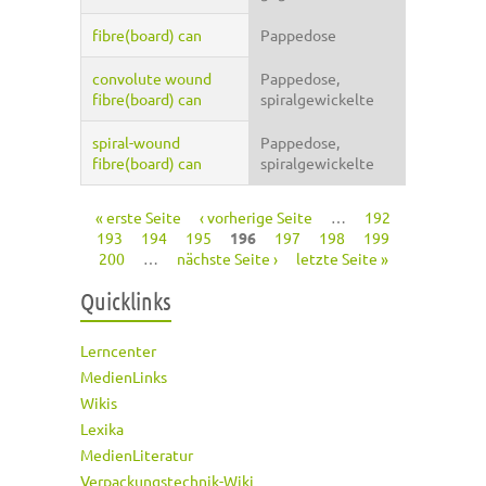
fibre(board) can
Pappedose
convolute wound
Pappedose,
fibre(board) can
spiralgewickelte
spiral-wound
Pappedose,
fibre(board) can
spiralgewickelte
« erste Seite
‹ vorherige Seite
…
192
Seiten
193
194
195
196
197
198
199
200
…
nächste Seite ›
letzte Seite »
Quicklinks
Lerncenter
MedienLinks
Wikis
Lexika
MedienLiteratur
Verpackungstechnik-Wiki