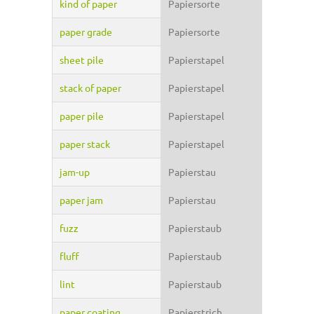
kind of paper
Papiersorte
paper grade
Papiersorte
sheet pile
Papierstapel
stack of paper
Papierstapel
paper pile
Papierstapel
paper stack
Papierstapel
jam-up
Papierstau
paper jam
Papierstau
fuzz
Papierstaub
fluff
Papierstaub
lint
Papierstaub
paper coating
Papierstrich