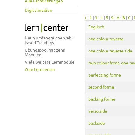
Alle Fachrichtungen
Digitalmedien
(
|
1
|
3
|
4
|
5
|
9
|
A
|
B
|
C
|
Englisch
Neun umfangreiche web-
one colour reverse
based Trainings
Übungspool mit zehn
one colour reverse side
Modulen
Viele weitere Lernmodule
two colour front, one re
Zum Lerncenter
perfecting forme
second forme
backing forme
verso side
backside
reverse side