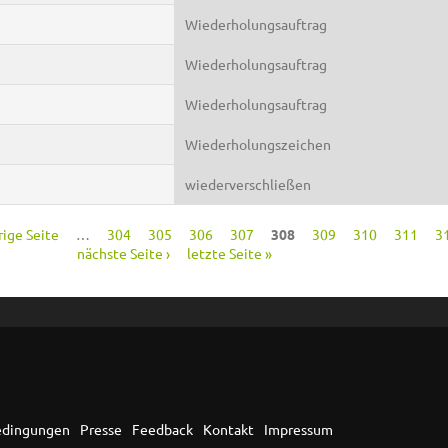
Wiederholungsauftrag
Wiederholungsauftrag
Wiederholungsauftrag
Wiederholungszeichen
wiederverschließen
rige Seite
…
304
305
306
307
308
309
310
311
3
nächste Seite ›
letzte Seite »
edingungen
Presse
Feedback
Kontakt
Impressum