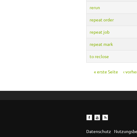
rerun
repeat order
repeat job
repeat mark
to reclose
« erste Seite
‹ vorhe
Seiten
Datenschutz
Nutzungsb