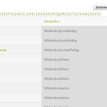
D
|
E
|
F
|
G
|
H
|
I
|
J
|
K
|
L
|
M
|
N
|
O
|
P
|
Q
|
R
|
S
|
T
|
U
|
V
|
W
|
X
|
Y
|
Z
Deutsch
Widerdruck, einfarbig
Widerdruck, einfarbig
verse
Widerdruck, zweifarbig
Widerdruckform
Widerdruckform
Widerdruckform
Widerdruckseite
Widerdruckseite
Widerdruckseite