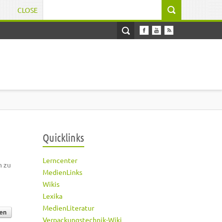
CLOSE
Suchformular
Quicklinks
Lerncenter
h zu
MedienLinks
Wikis
Lexika
MedienLiteratur
Verpackungstechnik-Wiki