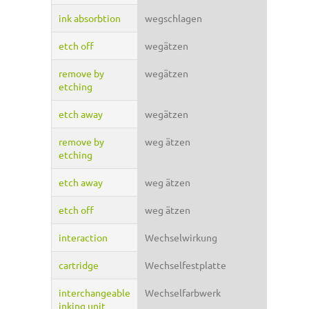
ink absorbtion
wegschlagen
etch off
wegätzen
remove by
wegätzen
etching
etch away
wegätzen
remove by
weg ätzen
etching
etch away
weg ätzen
etch off
weg ätzen
interaction
Wechselwirkung
cartridge
Wechselfestplatte
interchangeable
Wechselfarbwerk
inking unit