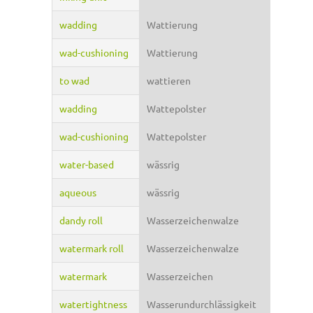
wadding
Wattierung
wad-cushioning
Wattierung
to wad
wattieren
wadding
Wattepolster
wad-cushioning
Wattepolster
water-based
wässrig
aqueous
wässrig
dandy roll
Wasserzeichenwalze
watermark roll
Wasserzeichenwalze
watermark
Wasserzeichen
watertightness
Wasserundurchlässigkeit