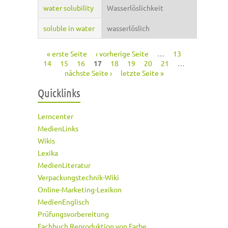
water solubility
Wasserlöslichkeit
soluble in water
wasserlöslich
« erste Seite
‹ vorherige Seite
…
13
Seiten
14
15
16
17
18
19
20
21
…
nächste Seite ›
letzte Seite »
Quicklinks
Lerncenter
MedienLinks
Wikis
Lexika
MedienLiteratur
Verpackungstechnik-Wiki
Online-Marketing-Lexikon
MedienEnglisch
Prüfungsvorbereitung
Fachbuch Reproduktion von Farbe