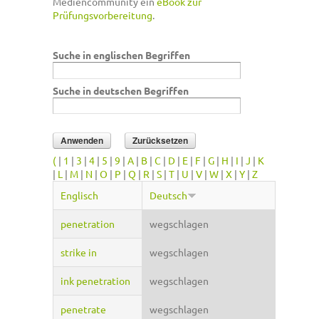
Mediencommunity ein
eBook zur
Prüfungsvorbereitung
.
Suche in englischen Begriffen
Suche in deutschen Begriffen
(
|
1
|
3
|
4
|
5
|
9
|
A
|
B
|
C
|
D
|
E
|
F
|
G
|
H
|
I
|
J
|
K
|
L
|
M
|
N
|
O
|
P
|
Q
|
R
|
S
|
T
|
U
|
V
|
W
|
X
|
Y
|
Z
Englisch
Deutsch
penetration
wegschlagen
strike in
wegschlagen
ink penetration
wegschlagen
penetrate
wegschlagen