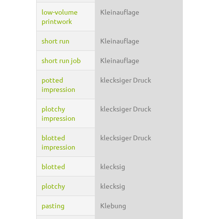
low-volume
Kleinauflage
printwork
short run
Kleinauflage
short run job
Kleinauflage
potted
klecksiger Druck
impression
plotchy
klecksiger Druck
impression
blotted
klecksiger Druck
impression
blotted
klecksig
plotchy
klecksig
pasting
Klebung