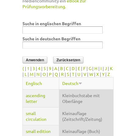
Mediencommunity ein
eBook zur
Prüfungsvorbereitung
.
Suche in englischen Begriffen
Suche in deutschen Begriffen
(
|
1
|
3
|
4
|
5
|
9
|
A
|
B
|
C
|
D
|
E
|
F
|
G
|
H
|
I
|
J
|
K
|
L
|
M
|
N
|
O
|
P
|
Q
|
R
|
S
|
T
|
U
|
V
|
W
|
X
|
Y
|
Z
Englisch
Deutsch
ascending
Kleinbuchstabe mit
letter
Oberlänge
small
Kleinauflage
circulation
(Zeitschrift/Zeitung)
small edition
Kleinauflage (Buch)