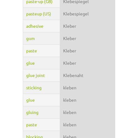
paste-up (GB)
Klebespiegel
pasteup (US)
Klebespiegel
adhesive
Kleber
gum
Kleber
paste
Kleber
glue
Kleber
glue joint
Klebenaht
sticking
kleben
glue
kleben
gluing
kleben
paste
kleben
blocking
kleben