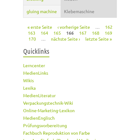
gluing machine
Klebemaschine
« erste Seite
‹ vorherige Seite
…
162
Seiten
163
164
165
166
167
168
169
170
…
nächste Seite ›
letzte Seite »
Quicklinks
Lerncenter
MedienLinks
Wikis
Lexika
MedienLiteratur
Verpackungstechnik-Wiki
Online-Marketing-Lexikon
MedienEnglisch
Prüfungsvorbereitung
Fachbuch Reproduktion von Farbe