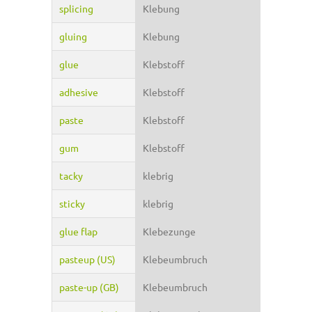
splicing
Klebung
gluing
Klebung
glue
Klebstoff
adhesive
Klebstoff
paste
Klebstoff
gum
Klebstoff
tacky
klebrig
sticky
klebrig
glue flap
Klebezunge
pasteup (US)
Klebeumbruch
paste-up (GB)
Klebeumbruch