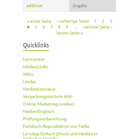
additive
Zugabe
« erste Seite
‹ vorherige Seite
1
2
3
Seiten
4
5
6
7
8
9
…
nächste Seite ›
letzte Seite »
Quicklinks
Lerncenter
MedienLinks
Wikis
Lexika
MedienLiteratur
Verpackungstechnik-Wiki
Online-Marketing-Lexikon
MedienEnglisch
Prüfungsvorbereitung
Fachbuch Reproduktion von Farbe
LernApp Einfach (Druck und Medien in
Einfacher Sprache