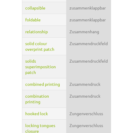
collapsible
zusammenklappbar
foldable
zusammenklappbar
relationship
Zusammenhang
solid colour
Zusammendruckfeld
overprint patch
solids
Zusammendruckfeld
superimposition
patch
combined printing
Zusammendruck
combination
Zusammendruck
printing
hooked lock
Zungenverschluss
locking tongues
Zungenverschluss
closure