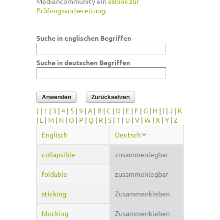
Mediencommunity ein
eBook zur
Prüfungsvorbereitung
.
Suche in englischen Begriffen
Suche in deutschen Begriffen
(
|
1
|
3
|
4
|
5
|
9
|
A
|
B
|
C
|
D
|
E
|
F
|
G
|
H
|
I
|
J
|
K
|
L
|
M
|
N
|
O
|
P
|
Q
|
R
|
S
|
T
|
U
|
V
|
W
|
X
|
Y
|
Z
Englisch
Deutsch
collapsible
zusammenlegbar
foldable
zusammenlegbar
sticking
Zusammenkleben
blocking
Zusammenkleben