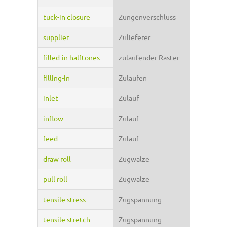
tuck-in closure
Zungenverschluss
supplier
Zulieferer
filled-in halftones
zulaufender Raster
filling-in
Zulaufen
inlet
Zulauf
inflow
Zulauf
feed
Zulauf
draw roll
Zugwalze
pull roll
Zugwalze
tensile stress
Zugspannung
tensile stretch
Zugspannung