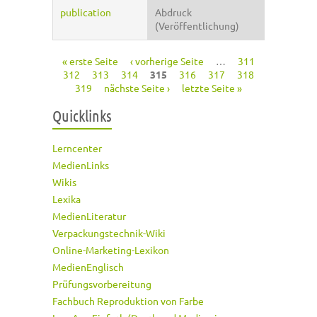
publication
Abdruck
(Veröffentlichung)
« erste Seite
‹ vorherige Seite
…
311
Seiten
312
313
314
315
316
317
318
319
nächste Seite ›
letzte Seite »
Quicklinks
Lerncenter
MedienLinks
Wikis
Lexika
MedienLiteratur
Verpackungstechnik-Wiki
Online-Marketing-Lexikon
MedienEnglisch
Prüfungsvorbereitung
Fachbuch Reproduktion von Farbe