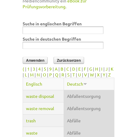
Mediencommunity ein
eBook zur
Prüfungsvorbereitung
.
Suche in englischen Begriffen
Suche in deutschen Begriffen
(
|
1
|
3
|
4
|
5
|
9
|
A
|
B
|
C
|
D
|
E
|
F
|
G
|
H
|
I
|
J
|
K
|
L
|
M
|
N
|
O
|
P
|
Q
|
R
|
S
|
T
|
U
|
V
|
W
|
X
|
Y
|
Z
Englisch
Deutsch
waste disposal
Abfallentsorgung
waste removal
Abfallentsorgung
trash
Abfälle
waste
Abfälle