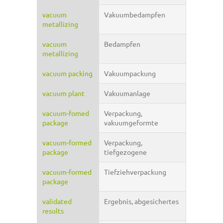
vacuum
Vakuumbedampfen
metallizing
vacuum
Bedampfen
metallizing
vacuum packing
Vakuumpackung
vacuum plant
Vakuumanlage
vacuum-fomed
Verpackung,
package
vakuumgeformte
vacuum-formed
Verpackung,
package
tiefgezogene
vacuum-formed
Tiefziehverpackung
package
validated
Ergebnis, abgesichertes
results