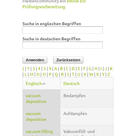
Mediencommunity ein
eBook zur
Prüfungsvorbereitung
.
Suche in englischen Begriffen
Suche in deutschen Begriffen
(
|
1
|
3
|
4
|
5
|
9
|
A
|
B
|
C
|
D
|
E
|
F
|
G
|
H
|
I
|
J
|
K
|
L
|
M
|
N
|
O
|
P
|
Q
|
R
|
S
|
T
|
U
|
V
|
W
|
X
|
Y
|
Z
Englisch
Deutsch
vacuum
Bedampfen
deposition
vacuum
Aufdampfen
deposition
vacuum filling
Vakuumfüll- und