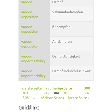
vapour
Dampf
vapour
Vakuumbedampfen
deposition
vapour
Bedampfen
deposition
vapour
Aufdampfen
deposition
vapour
Dampfdichtigkeit
impermeability
vapour
Dampfundurchlässigkeit
impermeability
« erste Seite
‹ vorherige Seite
…
300
Seiten
301
302
303
304
305
306
307
308
…
nächste Seite ›
letzte Seite »
Quicklinks