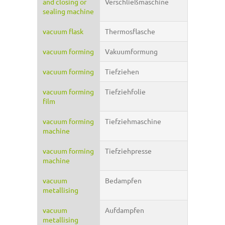
and closing or
Verschließmaschine
sealing machine
vacuum flask
Thermosflasche
vacuum forming
Vakuumformung
vacuum forming
Tiefziehen
vacuum forming
Tiefziehfolie
film
vacuum forming
Tiefziehmaschine
machine
vacuum forming
Tiefziehpresse
machine
vacuum
Bedampfen
metallising
vacuum
Aufdampfen
metallising