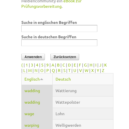
Mediencommunity ein
eBook zur
Prüfungsvorbereitung
.
Suche in englischen Begriffen
Suche in deutschen Begriffen
(
|
1
|
3
|
4
|
5
|
9
|
A
|
B
|
C
|
D
|
E
|
F
|
G
|
H
|
I
|
J
|
K
|
L
|
M
|
N
|
O
|
P
|
Q
|
R
|
S
|
T
|
U
|
V
|
W
|
X
|
Y
|
Z
Englisch
Deutsch
wadding
Wattierung
wadding
Wattepolster
wage
Lohn
warping
Welligwerden