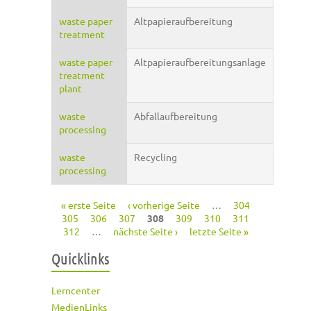
waste paper
Altpapieraufbereitung
treatment
waste paper
Altpapieraufbereitungsanlage
treatment
plant
waste
Abfallaufbereitung
processing
waste
Recycling
processing
« erste Seite
‹ vorherige Seite
…
304
Seiten
305
306
307
308
309
310
311
312
…
nächste Seite ›
letzte Seite »
Quicklinks
Lerncenter
MedienLinks