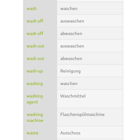
wash
waschen
wash off
auswaschen
wash off
abwaschen
wash out
auswaschen
wash out
abwaschen
wash-up
Reinigung
washing
waschen
washing
Waschmittel
agent
washing
Flaschenspülmaschine
machine
waste
Ausschuss