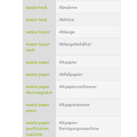
waste heat
Abwärme
waste heat
Abhitze
waste liquor
Ablauge
waste liquor
Ablaugebehälter
tank
waste paper
Altpapier
waste paper
Abfallpapier
waste paper
Altpapierzerfaserer
desintegrator
waste paper
Altpapierpresse
press
waste paper
Altpapier-
purification
Reinigungsmaschine
machine