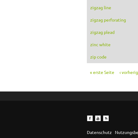
zigzag line
zigzag perforating
zigzag plead
zinc white
zip code
« erste Seite
‹ vorheri
Seiten
Datenschutz
Nutzungsb