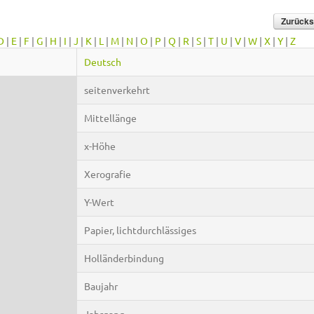
D
|
E
|
F
|
G
|
H
|
I
|
J
|
K
|
L
|
M
|
N
|
O
|
P
|
Q
|
R
|
S
|
T
|
U
|
V
|
W
|
X
|
Y
|
Z
Deutsch
seitenverkehrt
Mittellänge
x-Höhe
Xerografie
Y-Wert
Papier, lichtdurchlässiges
Holländerbindung
Baujahr
Jahrgang