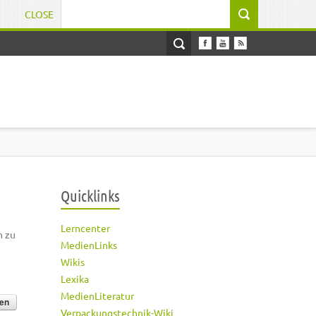
CLOSE
Suchformular
Quicklinks
Lerncenter
h zu
MedienLinks
Wikis
Lexika
MedienLiteratur
Verpackungstechnik-Wiki