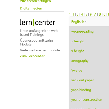
Alle Fachrichtungen
Digitalmedien
(
|
1
|
3
|
4
|
5
|
9
|
A
|
B
|
C
|
Englisch
Neun umfangreiche web-
wrong-reading
based Trainings
Übungspool mit zehn
x-height
Modulen
Viele weitere Lernmodule
x-height
Zum Lerncenter
xerography
Y-value
yack-out paper
yapp binding
year of construction
year of publication