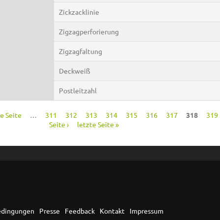
Zickzacklinie
Zigzagperforierung
Zigzagfaltung
Deckweiß
Postleitzahl
ge Seite
…
311
312
313
314
315
316
317
318
319
Seite ›
letzte Seite »
edingungen
Presse
Feedback
Kontakt
Impressum