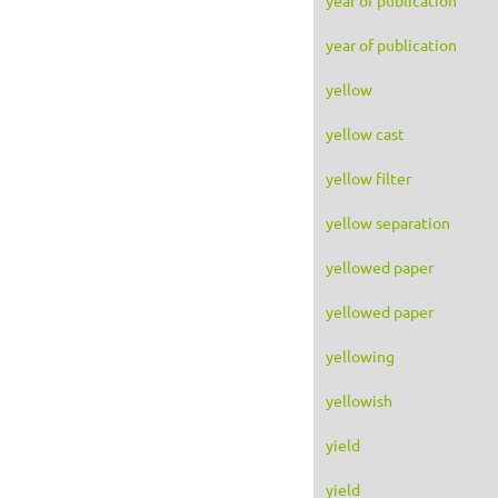
year of publication
yellow
yellow cast
yellow filter
yellow separation
yellowed paper
yellowed paper
yellowing
yellowish
yield
yield