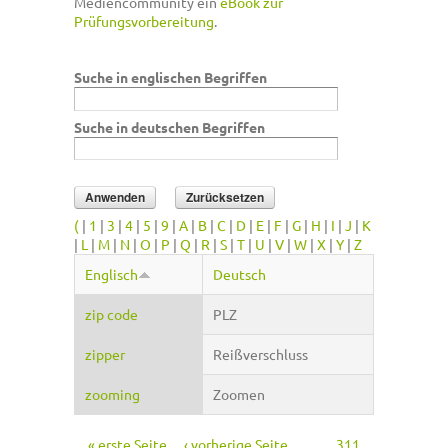
Mediencommunity ein
eBook zur
Prüfungsvorbereitung
.
Suche in englischen Begriffen
Suche in deutschen Begriffen
(
|
1
|
3
|
4
|
5
|
9
|
A
|
B
|
C
|
D
|
E
|
F
|
G
|
H
|
I
|
J
|
K
|
L
|
M
|
N
|
O
|
P
|
Q
|
R
|
S
|
T
|
U
|
V
|
W
|
X
|
Y
|
Z
Englisch
Deutsch
zip code
PLZ
zipper
Reißverschluss
zooming
Zoomen
« erste Seite
‹ vorherige Seite
…
311