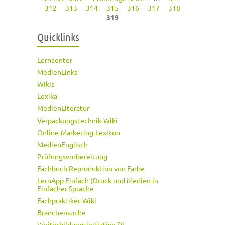
Seiten
312
313
314
315
316
317
318
319
Quicklinks
Lerncenter
MedienLinks
Wikis
Lexika
MedienLiteratur
Verpackungstechnik-Wiki
Online-Marketing-Lexikon
MedienEnglisch
Prüfungsvorbereitung
Fachbuch Reproduktion von Farbe
LernApp Einfach (Druck und Medien in
Einfacher Sprache
Fachpraktiker-Wiki
Branchensuche
Weiterbildungsinitiative DI