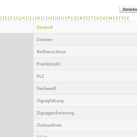
D
|
E
|
F
|
G
|
H
|
I
|
J
|
K
|
L
|
M
|
N
|
O
|
P
|
Q
|
R
|
S
|
T
|
U
|
V
|
W
|
X
|
Y
|
Z
Deutsch
Zoomen
Reißverschluss
Postleitzahl
PLZ
Deckweiß
Zigzagfaltung
Zigzagperforierung
Zickzacklinie
Z-Falz