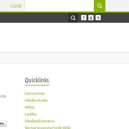
CLOSE
Suchformular
Quicklinks
Lerncenter
h zu
MedienLinks
Wikis
Lexika
MedienLiteratur
Verpackungstechnik-Wiki