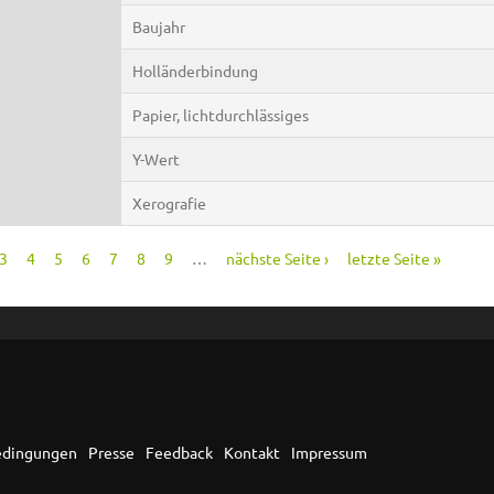
Baujahr
Holländerbindung
Papier, lichtdurchlässiges
Y-Wert
Xerografie
3
4
5
6
7
8
9
…
nächste Seite ›
letzte Seite »
edingungen
Presse
Feedback
Kontakt
Impressum