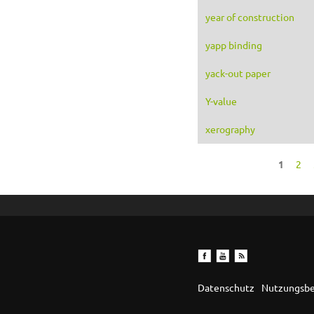
year of construction
yapp binding
yack-out paper
Y-value
xerography
1
2
Seiten
Datenschutz
Nutzungsb