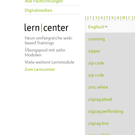
Alle Fachrichtungen
Digitalmedien
(
|
1
|
3
|
4
|
5
|
9
|
A
|
B
|
C
|
Englisch
Neun umfangreiche web-
zooming
based Trainings
Übungspool mit zehn
zipper
Modulen
Viele weitere Lernmodule
zip code
Zum Lerncenter
zip code
zinc white
zigzag plead
zigzag perforating
zigzag line
zigzag fold