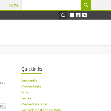
CLOSE
Suchformular
Quicklinks
Lerncenter
h zu
MedienLinks
Wikis
Lexika
MedienLiteratur
Verpackungstechnik-Wiki