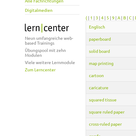
Alle Fachrichtungen
Digitalmedien
(
|
1
|
3
|
4
|
5
|
9
|
A
|
B
|
C
|
Englisch
Neun umfangreiche web-
paperboard
based Trainings
Übungspool mit zehn
solid board
Modulen
Viele weitere Lernmodule
map printing
Zum Lerncenter
cartoon
caricature
squared tissue
square ruled paper
cross-ruled paper
carafe