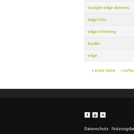
straight-edge delivery
edge trim
edge trimming
border
edge
« erste Seite
‹ vorhe
Seiten
Datenschutz
Nutzungsb