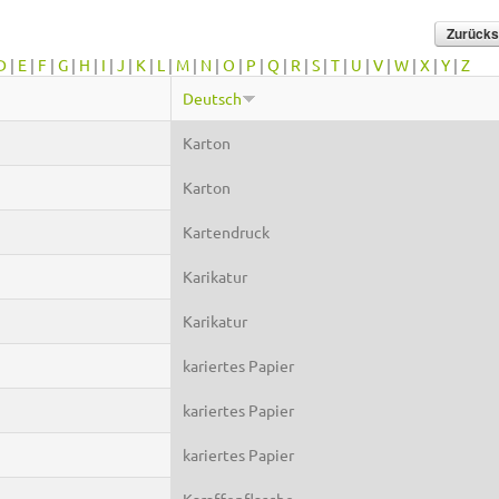
D
|
E
|
F
|
G
|
H
|
I
|
J
|
K
|
L
|
M
|
N
|
O
|
P
|
Q
|
R
|
S
|
T
|
U
|
V
|
W
|
X
|
Y
|
Z
Deutsch
Karton
Karton
Kartendruck
Karikatur
Karikatur
kariertes Papier
kariertes Papier
kariertes Papier
Karaffenflasche