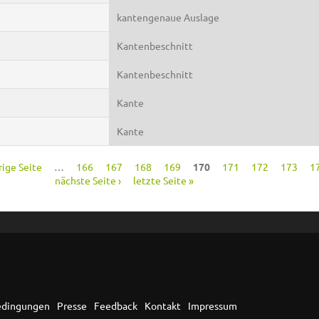
kantengenaue Auslage
Kantenbeschnitt
Kantenbeschnitt
Kante
Kante
rige Seite
…
166
167
168
169
170
171
172
173
1
nächste Seite ›
letzte Seite »
edingungen
Presse
Feedback
Kontakt
Impressum