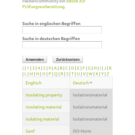
Mediencommunity ein
eBook zur
Prüfungsvorbereitung
.
Suche in englischen Begriffen
Suche in deutschen Begriffen
(
|
1
|
3
|
4
|
5
|
9
|
A
|
B
|
C
|
D
|
E
|
F
|
G
|
H
|
I
|
J
|
K
|
L
|
M
|
N
|
O
|
P
|
Q
|
R
|
S
|
T
|
U
|
V
|
W
|
X
|
Y
|
Z
Englisch
Deutsch
insulating property
Isolationsmaterial
insulating material
Isolationsmaterial
isolating material
Isolationsmaterial
Genf
ISO-Norm