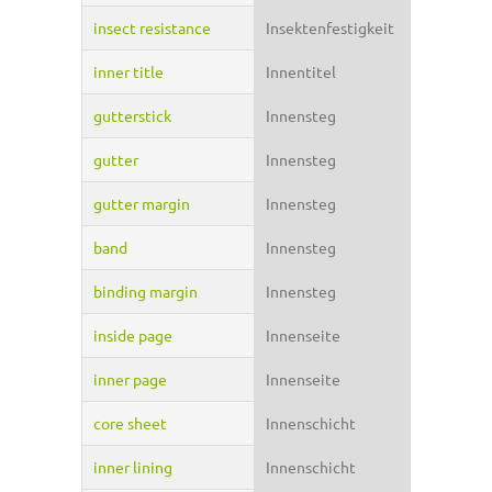
insect resistance
Insektenfestigkeit
inner title
Innentitel
gutterstick
Innensteg
gutter
Innensteg
gutter margin
Innensteg
band
Innensteg
binding margin
Innensteg
inside page
Innenseite
inner page
Innenseite
core sheet
Innenschicht
inner lining
Innenschicht