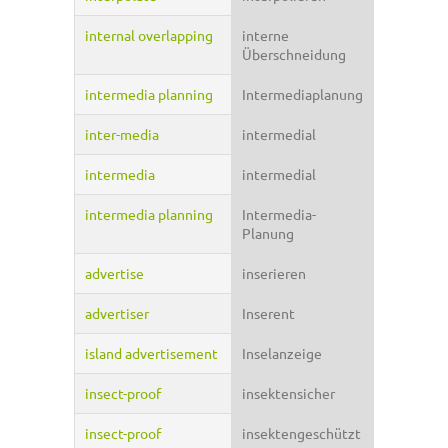
internal overlapping
interne
Überschneidung
intermedia planning
Intermediaplanung
inter-media
intermedial
intermedia
intermedial
intermedia planning
Intermedia-
Planung
advertise
inserieren
advertiser
Inserent
island advertisement
Inselanzeige
insect-proof
insektensicher
insect-proof
insektengeschützt