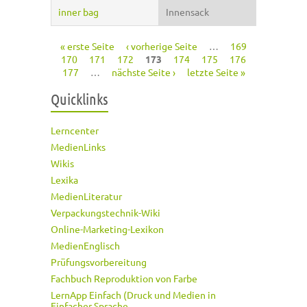
inner bag
Innensack
« erste Seite
‹ vorherige Seite
…
169
Seiten
170
171
172
173
174
175
176
177
…
nächste Seite ›
letzte Seite »
Quicklinks
Lerncenter
MedienLinks
Wikis
Lexika
MedienLiteratur
Verpackungstechnik-Wiki
Online-Marketing-Lexikon
MedienEnglisch
Prüfungsvorbereitung
Fachbuch Reproduktion von Farbe
LernApp Einfach (Druck und Medien in
Einfacher Sprache