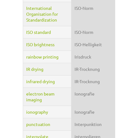
International
ISO-Norm
Organisation for
Standardization
ISO standard
ISO-Norm
ISO brightness
ISO-Helligkeit
rainbow printing
Irisdruck
IR drying
IR-Trocknung
infrared drying
IR-Trocknung
electron beam
Ionografie
imaging
ionography
Ionografie
punctuation
Interpunktion
interpolate
interpolieren