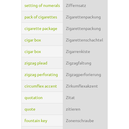
setting of numerals
Ziffernsatz
pack of cigarettes
Zigarettenpackung
cigarette package
Zigarettenpackung
cigar box
Zigarettenschachtel
cigar box
Zigarrenkiste
zigzag plead
Zigzagfaltung
zigzag perforating
Zigzagperforierung
circumflex accent
Zirkumflexakzent
quotation
Zitat
quote
zitieren
fountain key
Zonenschraube