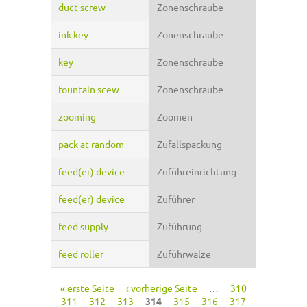
duct screw
Zonenschraube
ink key
Zonenschraube
key
Zonenschraube
fountain scew
Zonenschraube
zooming
Zoomen
pack at random
Zufallspackung
feed(er) device
Zuführeinrichtung
feed(er) device
Zuführer
feed supply
Zuführung
feed roller
Zuführwalze
« erste Seite
‹ vorherige Seite
…
310
Seiten
311
312
313
314
315
316
317