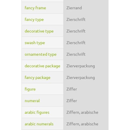
fancy frame
Zierrand
fancy type
Zierschrift
decorative type
Zierschrift
swash type
Zierschrift
ornamented type
Zierschrift
decorative package
Zierverpackung
fancy package
Zierverpackung
figure
Ziffer
numeral
Ziffer
arabic figures
Ziffern, arabische
arabic numerals
Ziffern, arabische