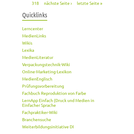
318
nächste Seite ›
letzte Seite »
Quicklinks
Lerncenter
MedienLinks
Wikis
Lexika
MedienLiteratur
Verpackungstechnik-Wiki
Online-Marketing-Lexikon
MedienEnglisch
Prüfungsvorbereitung
Fachbuch Reproduktion von Farbe
LernApp Einfach (Druck und Medien in
Einfacher Sprache
Fachpraktiker-Wiki
Branchensuche
Weiterbildungsinitiative DI