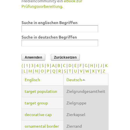
Mediencommunity ein
eBook zur
Prüfungsvorbereitung
.
Suche in englischen Begriffen
Suche in deutschen Begriffen
(
|
1
|
3
|
4
|
5
|
9
|
A
|
B
|
C
|
D
|
E
|
F
|
G
|
H
|
I
|
J
|
K
|
L
|
M
|
N
|
O
|
P
|
Q
|
R
|
S
|
T
|
U
|
V
|
W
|
X
|
Y
|
Z
Englisch
Deutsch
target population
Zielgrundgesamtheit
target group
Zielgruppe
decorative cap
Zierkapsel
ornamental border
Zierrand