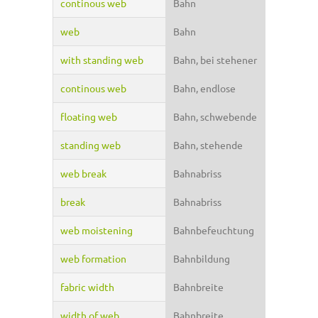
continous web
Bahn
web
Bahn
with standing web
Bahn, bei stehener
continous web
Bahn, endlose
floating web
Bahn, schwebende
standing web
Bahn, stehende
web break
Bahnabriss
break
Bahnabriss
web moistening
Bahnbefeuchtung
web formation
Bahnbildung
fabric width
Bahnbreite
width of web
Bahnbreite