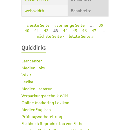
web width
Bahnbreite
« erste Seite
‹ vorherige Seite
…
39
Seiten
40
41
42
43
44
45
46
47
…
nächste Seite ›
letzte Seite »
Quicklinks
Lerncenter
MedienLinks
Wikis
Lexika
MedienLiteratur
Verpackungstechnik-Wiki
Online-Marketing-Lexikon
MedienEnglisch
Prüfungsvorbereitung
Fachbuch Reproduktion von Farbe