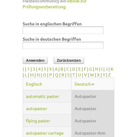
Mediencommunity ein
eBook zur
Prüfungsvorbereitung
.
Suche in englischen Begriffen
Suche in deutschen Begriffen
(
|
1
|
3
|
4
|
5
|
9
|
A
|
B
|
C
|
D
|
E
|
F
|
G
|
H
|
I
|
J
|
K
|
L
|
M
|
N
|
O
|
P
|
Q
|
R
|
S
|
T
|
U
|
V
|
W
|
X
|
Y
|
Z
Englisch
Deutsch
automatic paster
Autopaster
autopaster
Autopaster
flying paster
Autopaster
autopaster carriage
Autopaster-Arm