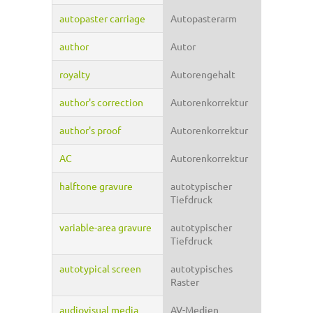
autopaster carriage
Autopasterarm
author
Autor
royalty
Autorengehalt
author's correction
Autorenkorrektur
author's proof
Autorenkorrektur
AC
Autorenkorrektur
halftone gravure
autotypischer
Tiefdruck
variable-area gravure
autotypischer
Tiefdruck
autotypical screen
autotypisches
Raster
audiovisual media
AV-Medien