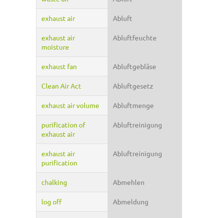
exhaust air
Abluft
exhaust air
Abluftfeuchte
moisture
exhaust fan
Abluftgebläse
Clean Air Act
Abluftgesetz
exhaust air volume
Abluftmenge
purification of
Abluftreinigung
exhaust air
exhaust air
Abluftreinigung
purification
chalking
Abmehlen
log off
Abmeldung