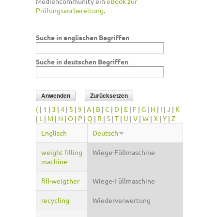
Mediencommunity ein
eBook zur
Prüfungsvorbereitung
.
Suche in englischen Begriffen
Suche in deutschen Begriffen
(
|
1
|
3
|
4
|
5
|
9
|
A
|
B
|
C
|
D
|
E
|
F
|
G
|
H
|
I
|
J
|
K
|
L
|
M
|
N
|
O
|
P
|
Q
|
R
|
S
|
T
|
U
|
V
|
W
|
X
|
Y
|
Z
Englisch
Deutsch
weight filling
Wiege-Füllmaschine
machine
fill-weigther
Wiege-Füllmaschine
recycling
Wiederverwertung