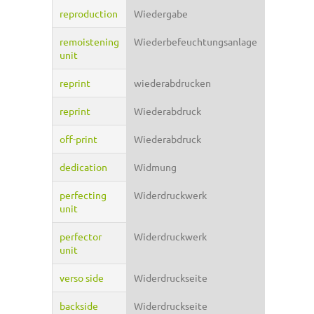
reproduction
Wiedergabe
remoistening
Wiederbefeuchtungsanlage
unit
reprint
wiederabdrucken
reprint
Wiederabdruck
off-print
Wiederabdruck
dedication
Widmung
perfecting
Widerdruckwerk
unit
perfector
Widerdruckwerk
unit
verso side
Widerdruckseite
backside
Widerdruckseite