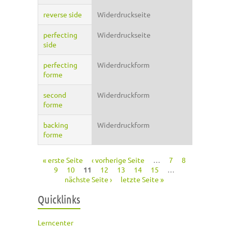
reverse side
Widerdruckseite
perfecting
Widerdruckseite
side
perfecting
Widerdruckform
forme
second
Widerdruckform
forme
backing
Widerdruckform
forme
« erste Seite
‹ vorherige Seite
…
7
8
Seiten
9
10
11
12
13
14
15
…
nächste Seite ›
letzte Seite »
Quicklinks
Lerncenter